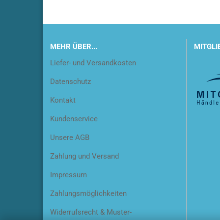
MEHR ÜBER...
MITGLI
Liefer- und Versandkosten
Cleanf
Datenschutz
Cleanf
Cleanfi
Kontakt
Cleanfi
Kundenservice
Cleanf
Unsere AGB
Cleanf
Cleanf
Zahlung und Versand
Cleanf
Impressum
Cleanf
Cleanf
Zahlungsmöglichkeiten
Cleanf
Widerrufsrecht & Muster-
Highsp