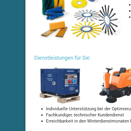
Adiatek - Quartz 50
Adiatek - Quartz 66
Adiatek - Sapphire 65
Adiatek - Sapphire 70S
Adiatek - Sapphire 85
Adiatek - Sapphire 85S
Adiatek - Topaz 90
Dienstleistungen für Sie:
Individuelle Unterstützung bei der Optimier
Fachkundiger, technischer Kundendienst
Amros - 200
Erreichbarkeit in den Winterdienstmonaten
Amros - 450