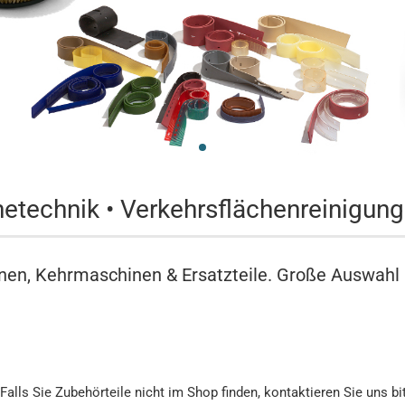
Spänesiebe
Staubfilter
Kabel für I
und
Einscheib
netechnik • Verkehrsflächenreinigung
nen, Kehrmaschinen & Ersatzteile. Große Auswahl
alls Sie Zubehörteile nicht im Shop finden, kontaktieren Sie uns bit