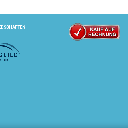
EDSCHAFTEN
ix - Duo Speed
Columbus 
BM62/VM6
ix - Floor Mac
Columbus 
x - G43
BM108/VM
x - G53
Columbus 
ix - KS600
Columbus 
ix - KS650
Columbus 
ix - KS700
Columbus 
ix - KS1100
Columbus 
ix - Powerdisc 160
Columbus 
ix - Powerdisc 165
Columbus 
ix - Powerdisc
Columbus 
eed 400