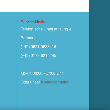
Service-Hotline
Telefonische Ünterstützung &
- AKS70-
Beratung
2/VDM62
(+49) 0621-9633416
- AKS80-
108/VDM108
(+49) 0172-6219245
- AKS110-BM90
- AKS110-VM90
- ARA66-BM70
Mo-Fr, 08:00 - 17:00 Uhr
- ARA66-BM100
Oder unser
Kontaktformular
- ARA80-BM100
- ARA80-BM150
- ARA85-BM120
- ARA100-