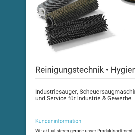
Adiatek - Amber 66
Reinigungstechnik • Hygie
Adiatek Amber 83
Adiatek - Baby / Baby-e /
Baby-Plus
Industriesauger, Scheuersaugmaschi
Adiatek - Baby 43
und Service für Industrie & Gewerbe.
Adiatek - Jade 50
Adiatek - Jade 55
Adiatek - Jade 55C
Kundeninformation
Adiatek - Jade 66
Wir aktualisieren gerade unser Produktsortiment. F