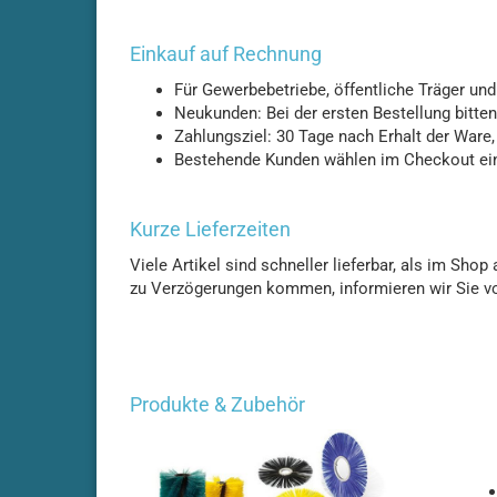
Adiatek - Onyx 35
Adiatek - Onyx 43
Einkauf auf Rechnung
Adiatek - Opal 66
Für Gewerbebetriebe, öffentliche Träger un
Adiatek - Opal 80
Neukunden: Bei der ersten Bestellung bitte
Adiatek - Ruby 43
Zahlungsziel: 30 Tage nach Erhalt der Ware
Adiatek - Ruby 45
Bestehende Kunden wählen im Checkout ein
Adiatek - Ruby 45C
Adiatek - Ruby 48
Kurze Lieferzeiten
Adiatek - Ruby 50
Viele Artikel sind schneller lieferbar, als im Sh
Adiatek - Ruby 55
zu Verzögerungen kommen, informieren wir Sie vo
Adiatek - Coral 65
Adiatek - Coral 70S
Adiatek - Coral 85
Adiatek - Diamond 85
Produkte & Zubehör
Adiatek - Diamond 100
Adiatek Diamond 100S
Adiatek - Diamond 130