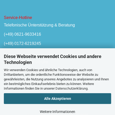
Service-Hotline
Telefonische Ünterstützung & Beratung
(+49) 0621-9633416
(+49) 0172-6219245
Diese Webseite verwendet Cookies und andere
Technologien
Mo-Fr, 08:00 - 17:00 Uhr
Wir verwenden Cookies und ähnliche Technologien, auch von
Oder unser
Kontaktformular
Drittanbietern, um die ordentliche Funktionsweise der Website zu
gewährleisten, die Nutzung unseres Angebotes zu analysieren und Ihnen
ein bestmögliches Einkaufserlebnis bieten zu können. Weitere
Informationen finden Sie in unserer
Datenschutzerklärung
.
Alle Akzeptieren
Weitere Informationen