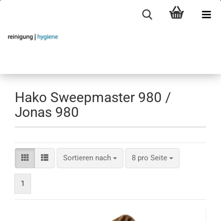
Hako Sweepmaster 980 /
Jonas 980
Sortieren nach
pro Seite
Sortieren nach
8 pro Seite
1