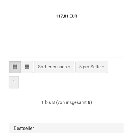
117,81 EUR
Sortieren nach
pro Seite
Sortieren nach
8 pro Seite
1
1
bis
8
(von insgesamt
8
)
Bestseller