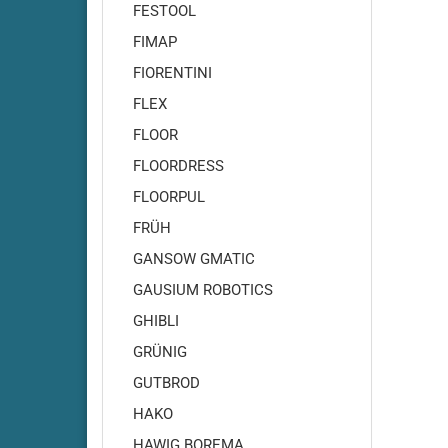
Amros - 460
FESTOOL
Amros - 480
FIMAP
Amros - 500
FIORENTINI
Amros - 660
FLEX
Amros - 680
FLOOR
Amros - 700
Amros - 702
FLOORDRESS
Amros - 720
FLOORPUL
Amros - 750
FRÜH
Amros - 760
GANSOW GMATIC
Amros - 780
GAUSIUM ROBOTICS
Amros - 850
GHIBLI
Amros - 851
GRÜNIG
Amros - 900
Amros - 950
GUTBROD
Amros - 951
HAKO
Amros - 1000
HAWIG BOREMA