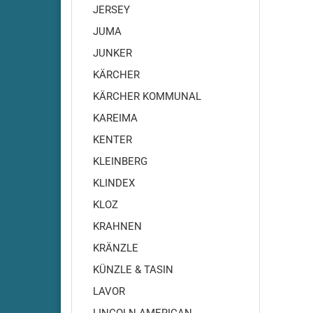
JERSEY
Cleanfi
JUMA
Cleanfi
Cleanfi
JUNKER
Highs
KÄRCHER
Cleanf
KÄRCHER KOMMUNAL
Cleanf
KAREIMA
Cleanfi
RA410
KENTER
Cleanfi
KLEINBERG
RA430
KLINDEX
Cleanfi
RA431-
KLOZ
RA431
KRAHNEN
Cleanf
KRÄNZLE
Cleanf
KÜNZLE & TASIN
Cleanfi
RA480
LAVOR
Cleanfi