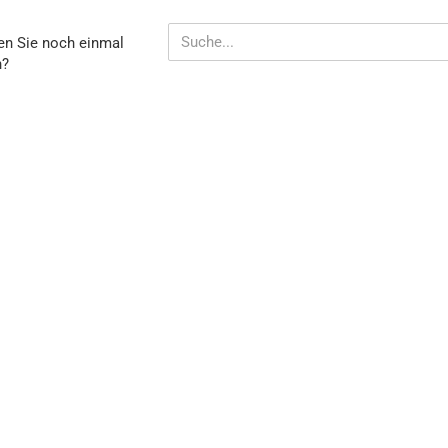
Spänesiebe
TEN
n Sie noch einmal
Staubfilter
n?
Kabel für I
und
L
Einscheib
EN?