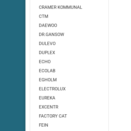
Adiatek - Quartz 50
CRAMER KOMMUNAL
Adiatek - Quartz 66
CTM
Adiatek - Sapphire 65
DAEWOO
Adiatek - Sapphire 70S
DR.GANSOW
Adiatek - Sapphire 85
Adiatek - Sapphire 85S
DULEVO
Adiatek - Topaz 90
DUPLEX
ECHO
ECOLAB
EGHOLM
ELECTROLUX
EUREKA
EXCENTR
FACTORY CAT
Amros - 200
Amros - 450
FEIN