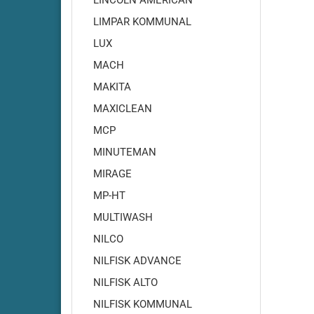
LINCOLN AMERICAN
RA500
LIMPAR KOMMUNAL
Cleanfi
LUX
RA501-
Cleanf
MACH
Cleanf
MAKITA
Cleanf
MAXICLEAN
Cleanf
MCP
Cleanf
MINUTEMAN
Cleanf
MIRAGE
Cleanf
Cleanf
MP-HT
Cleanf
MULTIWASH
Cleanf
NILCO
Cleanf
NILFISK ADVANCE
Cleanf
NILFISK ALTO
NILFISK KOMMUNAL