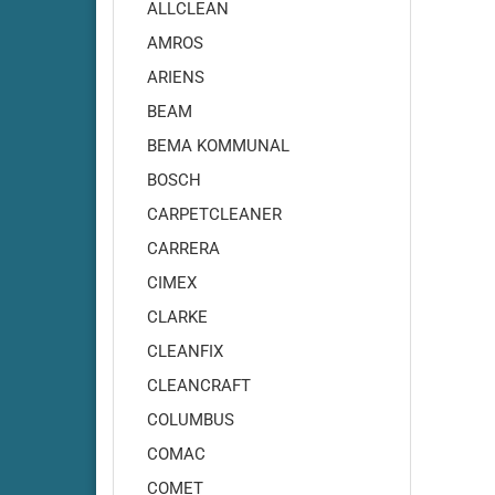
Adiatek - Onyx 35
ALLCLEAN
Adiatek - Onyx 43
AMROS
Adiatek - Opal 66
ARIENS
Adiatek - Opal 80
BEAM
Adiatek - Ruby 43
BEMA KOMMUNAL
Adiatek - Ruby 45
BOSCH
Adiatek - Ruby 45C
Adiatek - Ruby 48
CARPETCLEANER
Adiatek - Ruby 50
CARRERA
Adiatek - Ruby 55
CIMEX
Adiatek - Coral 65
CLARKE
Adiatek - Coral 70S
CLEANFIX
Adiatek - Coral 85
CLEANCRAFT
Adiatek - Diamond 85
COLUMBUS
Adiatek - Diamond 100
Adiatek Diamond 100S
COMAC
Adiatek - Diamond 130
COMET