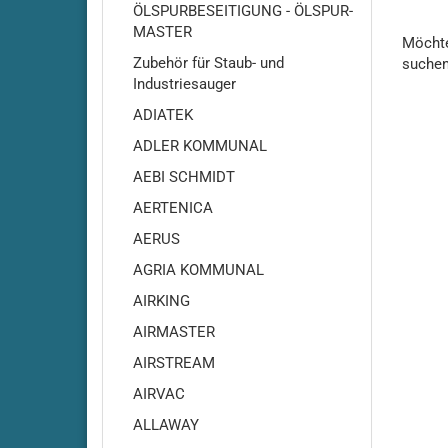
ÖLSPURBESEITIGUNG - ÖLSPUR-
MASTER
MÖCH
Möchte
SIE
Zubehör für Staub- und
suche
NOCH
Industriesauger
EINMA
ADIATEK
SUCH
ADLER KOMMUNAL
AEBI SCHMIDT
AERTENICA
Adiatek - Amber 66
AERUS
Adiatek Amber 83
Adiatek - Baby / Baby-e /
AGRIA KOMMUNAL
Baby-Plus
AIRKING
Adiatek - Baby 43
AIRMASTER
Adiatek - Jade 50
AIRSTREAM
Adiatek - Jade 55
AIRVAC
Adiatek - Jade 55C
Adiatek - Jade 66
ALLAWAY