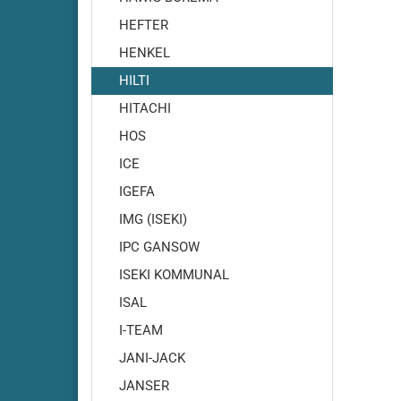
HEFTER
HENKEL
HILTI
HITACHI
Cleanf
HOS
Cleanf
ICE
Cleanfi
IGEFA
Cleanfi
IMG (ISEKI)
Cleanf
IPC GANSOW
Cleanf
ISEKI KOMMUNAL
Cleanf
Cleanf
ISAL
Cleanf
I-TEAM
Cleanf
JANI-JACK
Cleanf
JANSER
Highsp