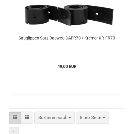
Sauglippen Satz Daewoo DAFR70 / Kremer KR-FR70
49,00 EUR
Sortieren nach
pro Seite
Sortieren nach
8 pro Seite
1