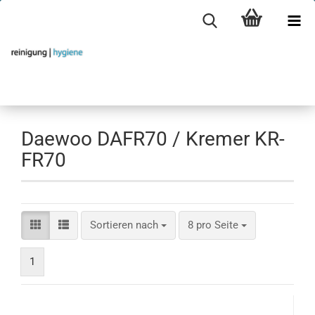
Daewoo DAFR70 / Kremer KR-
FR70
Sortieren nach
pro Seite
Sortieren nach
8 pro Seite
1