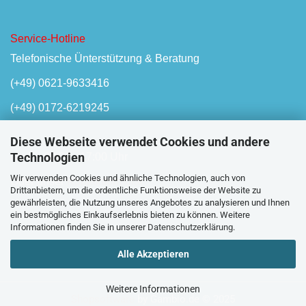
Service-Hotline
Telefonische Ünterstützung & Beratung
(+49) 0621-9633416
(+49) 0172-6219245
Diese Webseite verwendet Cookies und andere
Technologien
Mo-Fr, 08:00 - 17:00 Uhr
Wir verwenden Cookies und ähnliche Technologien, auch von
Oder unser
Kontaktformular
Drittanbietern, um die ordentliche Funktionsweise der Website zu
gewährleisten, die Nutzung unseres Angebotes zu analysieren und Ihnen
ein bestmögliches Einkaufserlebnis bieten zu können. Weitere
Informationen finden Sie in unserer
Datenschutzerklärung
.
Alle Akzeptieren
Weitere Informationen
Shopsoftware
by Gambio.de © 2025