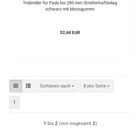
Treibteller für Pads bis 280 mm Streifenhaftbelag
schwarz mit Moosgummi
52,68 EUR
Sortieren nach
pro Seite
Sortieren nach
8 pro Seite
1
1
bis
2
(von insgesamt
2
)