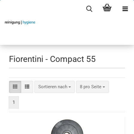
Fiorentini - Compact 55
Sortieren nach
pro Seite
Sortieren nach
8 pro Seite
1