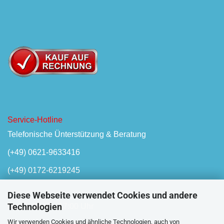
Service-Hotline
Telefonische Ünterstützung & Beratung
(+49) 0621-9633416
(+49) 0172-6219245
Diese Webseite verwendet Cookies und andere
Technologien
Mo-Fr, 08:00 - 17:00 Uhr
Wir verwenden Cookies und ähnliche Technologien, auch von