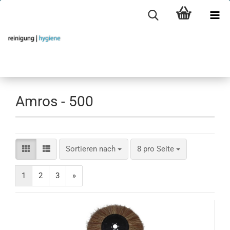
Amros - 500
Sortieren nach
pro Seite
Sortieren nach
8 pro Seite
1
2
3
»