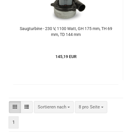
Saugturbine - 230 V, 1100 Watt, GH 175 mm, TH 69
mm, TD 144 mm
145,19 EUR
Sortieren nach
pro Seite
Sortieren nach
8 pro Seite
1