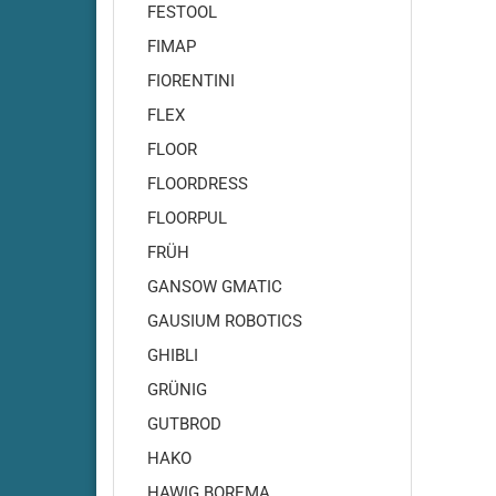
Amros - 460
FESTOOL
Amros - 480
FIMAP
Amros - 500
FIORENTINI
Amros - 660
FLEX
Amros - 680
FLOOR
Amros - 700
Amros - 702
FLOORDRESS
Amros - 720
FLOORPUL
Amros - 750
FRÜH
Amros - 760
GANSOW GMATIC
Amros - 780
GAUSIUM ROBOTICS
Amros - 850
GHIBLI
Amros - 851
GRÜNIG
Amros - 900
Amros - 950
GUTBROD
Amros - 951
HAKO
Amros - 1000
HAWIG BOREMA