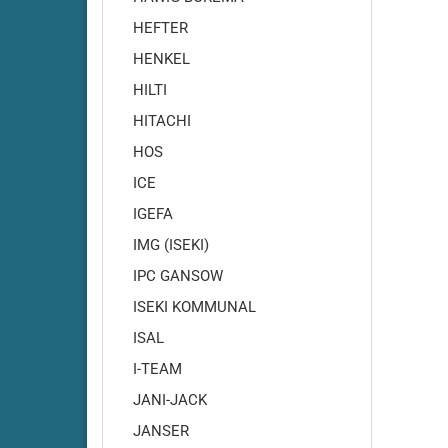
HEFTER
HENKEL
HILTI
HITACHI
Cleanf
HOS
Cleanf
ICE
Cleanfi
IGEFA
Cleanfi
IMG (ISEKI)
Cleanf
IPC GANSOW
Cleanf
ISEKI KOMMUNAL
Cleanf
Cleanf
ISAL
Cleanf
I-TEAM
Cleanf
JANI-JACK
Cleanf
JANSER
Highsp