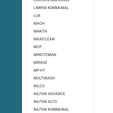
LINCOLN AMERICAN
RA500
LIMPAR KOMMUNAL
Cleanfi
LUX
RA501-
Cleanf
MACH
Cleanf
MAKITA
Cleanf
MAXICLEAN
Cleanf
MCP
Cleanf
MINUTEMAN
Cleanf
MIRAGE
Cleanf
Cleanf
MP-HT
Cleanf
MULTIWASH
Cleanf
NILCO
Cleanf
NILFISK ADVANCE
Cleanf
NILFISK ALTO
NILFISK KOMMUNAL