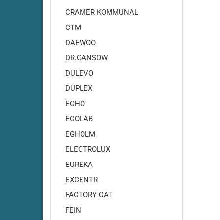
Adiatek - Quartz 50
CRAMER KOMMUNAL
Adiatek - Quartz 66
CTM
Adiatek - Sapphire 65
DAEWOO
Adiatek - Sapphire 70S
DR.GANSOW
Adiatek - Sapphire 85
Adiatek - Sapphire 85S
DULEVO
Adiatek - Topaz 90
DUPLEX
ECHO
ECOLAB
EGHOLM
ELECTROLUX
EUREKA
EXCENTR
FACTORY CAT
Amros - 200
Amros - 450
FEIN