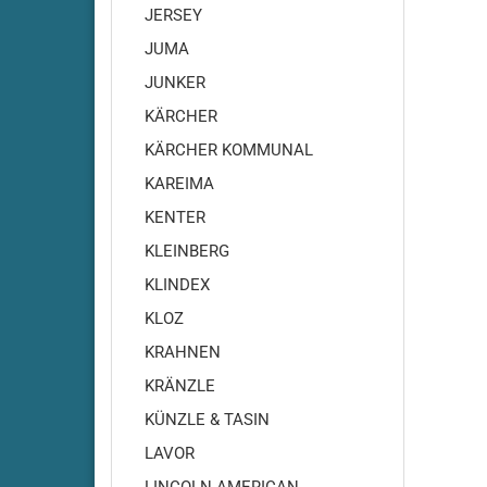
JERSEY
Cleanfi
JUMA
Cleanfi
Cleanfi
JUNKER
Highs
KÄRCHER
Cleanf
KÄRCHER KOMMUNAL
Cleanf
KAREIMA
Cleanfi
RA410
KENTER
Cleanfi
KLEINBERG
RA430
KLINDEX
Cleanfi
RA431-
KLOZ
RA431
KRAHNEN
Cleanf
KRÄNZLE
Cleanf
KÜNZLE & TASIN
Cleanfi
RA480
LAVOR
Cleanfi