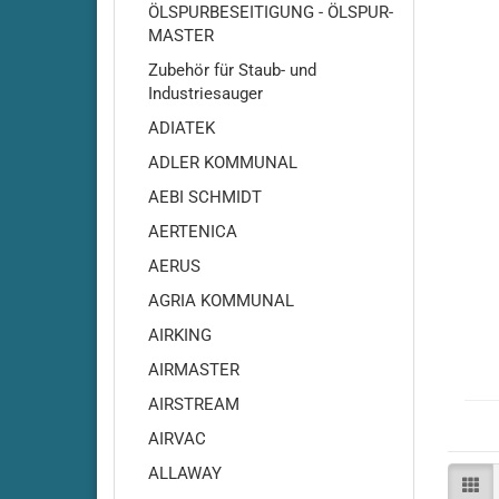
ÖLSPURBESEITIGUNG - ÖLSPUR-
MASTER
Zubehör für Staub- und
Industriesauger
ADIATEK
ADLER KOMMUNAL
AEBI SCHMIDT
AERTENICA
Adiatek - Amber 66
AERUS
Adiatek Amber 83
Adiatek - Baby / Baby-e /
AGRIA KOMMUNAL
Baby-Plus
AIRKING
Adiatek - Baby 43
AIRMASTER
Adiatek - Jade 50
AIRSTREAM
Adiatek - Jade 55
AIRVAC
Adiatek - Jade 55C
Adiatek - Jade 66
ALLAWAY