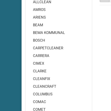
Adiatek - Onyx 35
ALLCLEAN
Adiatek - Onyx 43
AMROS
Adiatek - Opal 66
ARIENS
Adiatek - Opal 80
BEAM
Adiatek - Ruby 43
BEMA KOMMUNAL
Adiatek - Ruby 45
BOSCH
Adiatek - Ruby 45C
Adiatek - Ruby 48
CARPETCLEANER
Adiatek - Ruby 50
CARRERA
Adiatek - Ruby 55
CIMEX
Adiatek - Coral 65
CLARKE
Adiatek - Coral 70S
CLEANFIX
Adiatek - Coral 85
CLEANCRAFT
Adiatek - Diamond 85
COLUMBUS
Adiatek - Diamond 100
Adiatek Diamond 100S
COMAC
Adiatek - Diamond 130
COMET