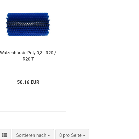
Spänesiebe
Staubfilter
Kabel für I
und
Einscheib
Walzenbürste Poly 0,3 - R20 /
R20 T
50,16 EUR
Sortieren nach
pro Seite
Sortieren nach
8 pro Seite