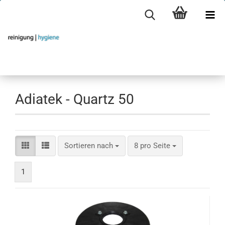
Adiatek - Quartz 50
Sortieren nach
pro Seite
Sortieren nach
8 pro Seite
1