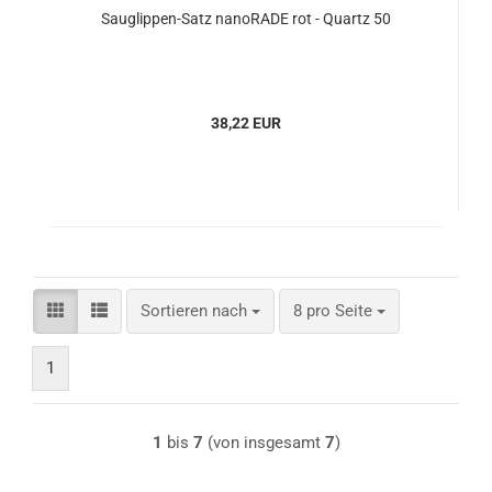
Sauglippen-Satz nanoRADE rot - Quartz 50
38,22 EUR
Sortieren nach
pro Seite
Sortieren nach
8 pro Seite
1
1
bis
7
(von insgesamt
7
)