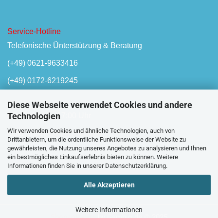
Service-Hotline
Telefonische Ünterstützung & Beratung
(+49) 0621-9633416
(+49) 0172-6219245
Diese Webseite verwendet Cookies und andere
Technologien
Mo-Fr, 08:00 - 17:00 Uhr
Wir verwenden Cookies und ähnliche Technologien, auch von
Oder unser
Kontaktformular
Drittanbietern, um die ordentliche Funktionsweise der Website zu
gewährleisten, die Nutzung unseres Angebotes zu analysieren und Ihnen
ein bestmögliches Einkaufserlebnis bieten zu können. Weitere
Informationen finden Sie in unserer
Datenschutzerklärung
.
Alle Akzeptieren
Weitere Informationen
Shopsoftware
by Gambio.de © 2025