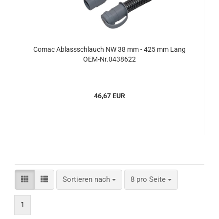
Comac Ablassschlauch NW 38 mm - 425 mm Lang
OEM-Nr.0438622
46,67 EUR
Sortieren nach
pro Seite
Sortieren nach
8 pro Seite
1