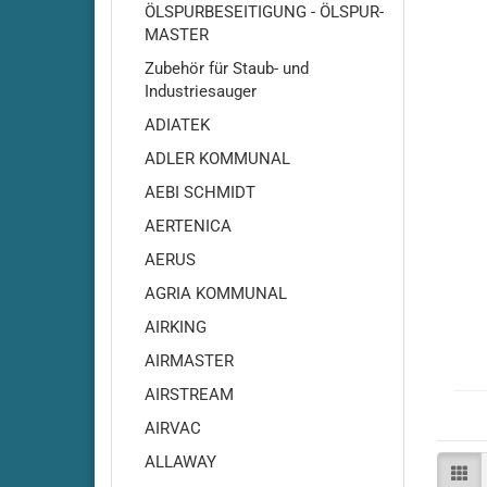
ÖLSPURBESEITIGUNG - ÖLSPUR-
MASTER
Zubehör für Staub- und
Industriesauger
ADIATEK
ADLER KOMMUNAL
AEBI SCHMIDT
AERTENICA
Adiatek - Amber 66
AERUS
Adiatek Amber 83
Adiatek - Baby / Baby-e /
AGRIA KOMMUNAL
Baby-Plus
AIRKING
Adiatek - Baby 43
AIRMASTER
Adiatek - Jade 50
AIRSTREAM
Adiatek - Jade 55
AIRVAC
Adiatek - Jade 55C
Adiatek - Jade 66
ALLAWAY