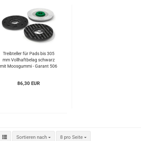
Spänesiebe
Staubfilter
Kabel für I
und
Einscheib
Treibteller für Pads bis 305
mm Vollhaftbelag schwarz
mit Moosgummi - Garant 506
- mit 2 TBU
86,30 EUR
Sortieren nach
pro Seite
Sortieren nach
8 pro Seite