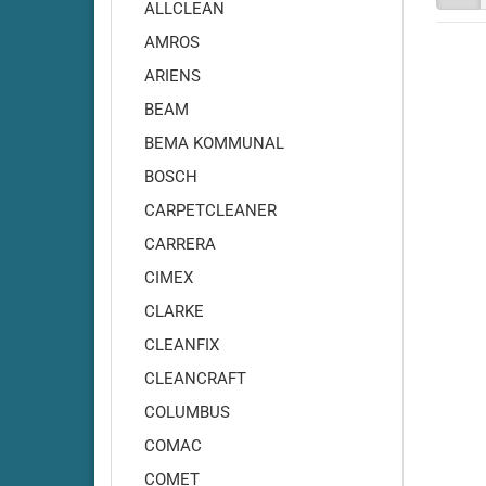
Adiatek - Onyx 35
ALLCLEAN
Adiatek - Onyx 43
AMROS
Adiatek - Opal 66
ARIENS
Adiatek - Opal 80
BEAM
Adiatek - Ruby 43
BEMA KOMMUNAL
Adiatek - Ruby 45
BOSCH
Adiatek - Ruby 45C
Adiatek - Ruby 48
CARPETCLEANER
Adiatek - Ruby 50
CARRERA
Adiatek - Ruby 55
CIMEX
Adiatek - Coral 65
CLARKE
Adiatek - Coral 70S
CLEANFIX
Adiatek - Coral 85
CLEANCRAFT
Adiatek - Diamond 85
COLUMBUS
Adiatek - Diamond 100
Adiatek Diamond 100S
COMAC
Adiatek - Diamond 130
COMET