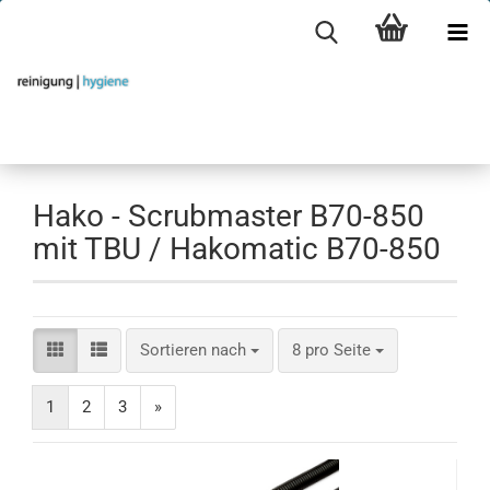
Hako - Scrubmaster B70-850
mit TBU / Hakomatic B70-850
Sortieren nach
pro Seite
Sortieren nach
8 pro Seite
1
2
3
»