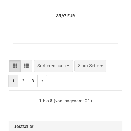
35,97 EUR
Sortieren nach
pro Seite
Sortieren nach
8 pro Seite
1
2
3
»
1
bis
8
(von insgesamt
21
)
Bestseller