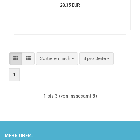
28,35 EUR
Sortieren nach
pro Seite
Sortieren nach
8 pro Seite
1
1
bis
3
(von insgesamt
3
)
MEHR ÜBER...