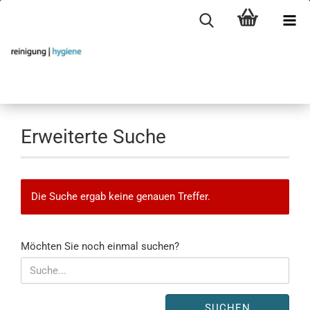
Erweiterte Suche
Die Suche ergab keine genauen Treffer.
MÖCHTEN
Möchten Sie noch einmal suchen?
SIE
NOCH
EINMAL
SUCHEN?
SUCHEN