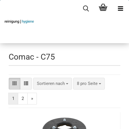
Comac - C75
Sortieren nach
pro Seite
Sortieren nach
8 pro Seite
1
2
»