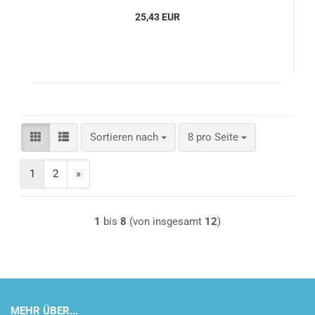
25,43 EUR
Sortieren nach
pro Seite
Sortieren nach
8 pro Seite
1
2
»
1
bis
8
(von insgesamt
12
)
MEHR ÜBER...