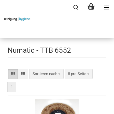
Numatic - TTB 6552
Sortieren nach
pro Seite
Sortieren nach
8 pro Seite
1