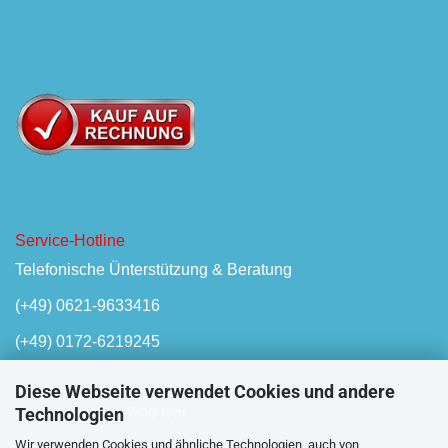
Service-Hotline
Telefonische Ünterstützung & Beratung
(+49) 0621-9633416
(+49) 0172-6219245
Diese Webseite verwendet Cookies und andere
Technologien
Mo-Fr, 08:00 - 17:00 Uhr
Wir verwenden Cookies und ähnliche Technologien, auch von