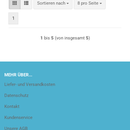
Sortieren nach
pro Seite
Sortieren nach
8 pro Seite
1
1
bis
5
(von insgesamt
5
)
MEHR ÜBER...
Liefer- und Versandkosten
Datenschutz
Kontakt
Kundenservice
Unsere AGB