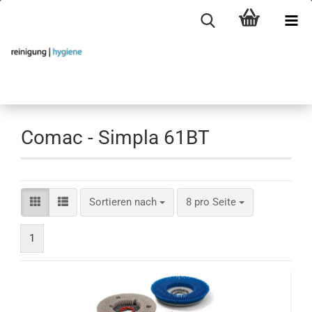
Comac - Simpla 61BT
Sortieren nach
pro Seite
Sortieren nach
8 pro Seite
1