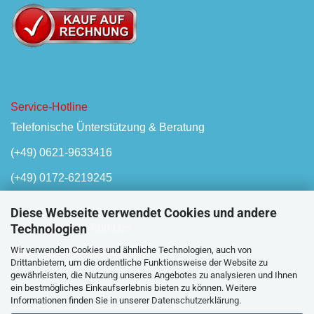
Service-Hotline
Telefonische Ünterstützung & Beratung
(+49) 0621-9633416
(+49) 0172-6219245
Diese Webseite verwendet Cookies und andere
Technologien
Mo-Fr, 08:00 - 17:00 Uhr
Wir verwenden Cookies und ähnliche Technologien, auch von
Oder unser
Kontaktformular
Drittanbietern, um die ordentliche Funktionsweise der Website zu
gewährleisten, die Nutzung unseres Angebotes zu analysieren und Ihnen
ein bestmögliches Einkaufserlebnis bieten zu können. Weitere
Informationen finden Sie in unserer
Datenschutzerklärung
.