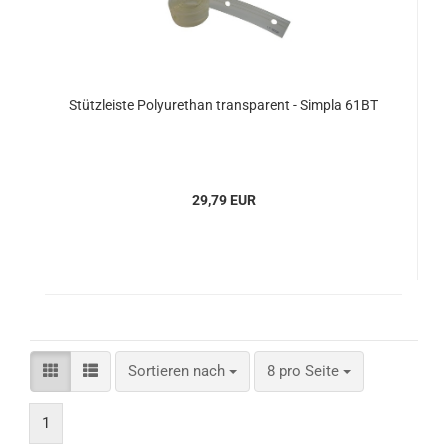
Stützleiste Polyurethan transparent - Simpla 61BT
29,79 EUR
Sortieren nach
pro Seite
Sortieren nach
8 pro Seite
1