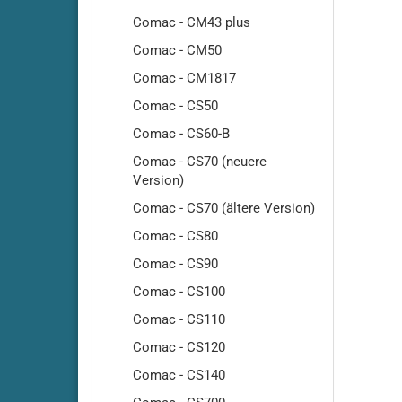
Cleanfi
Comac - CM43 plus
Cleanfi
Comac - CM50
Cleanfi
Comac - CM1817
Highs
Comac - CS50
Cleanf
Cleanf
Comac - CS60-B
Cleanfi
Comac - CS70 (neuere
RA410
Version)
Cleanfi
Comac - CS70 (ältere Version)
RA430
Comac - CS80
Cleanfi
RA431-
Comac - CS90
RA431
Comac - CS100
Cleanf
Comac - CS110
Cleanf
Comac - CS120
Cleanfi
RA480
Comac - CS140
Cleanfi