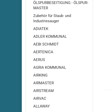
ÖLSPURBESEITIGUNG - ÖLSPUR-
MASTER
Zubehör für Staub- und
Industriesauger
ADIATEK
ADLER KOMMUNAL
AEBI SCHMIDT
AERTENICA
Adiatek - Amber 66
AERUS
Adiatek Amber 83
Adiatek - Baby / Baby-e /
AGRIA KOMMUNAL
Baby-Plus
AIRKING
Adiatek - Baby 43
AIRMASTER
Adiatek - Jade 50
AIRSTREAM
Adiatek - Jade 55
AIRVAC
Adiatek - Jade 55C
Adiatek - Jade 66
ALLAWAY