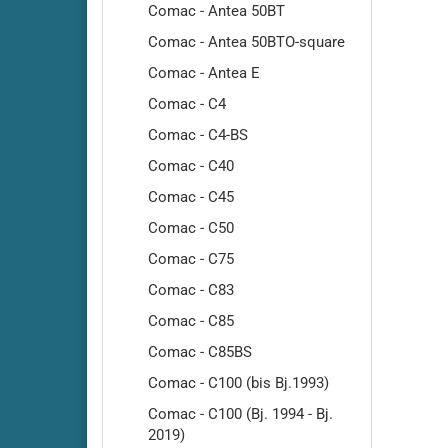
Amros - 460
Comac - Antea 50BT
Amros - 480
Comac - Antea 50BTO-square
Amros - 500
Comac - Antea E
Amros - 660
Comac - C4
Amros - 680
Comac - C4-BS
Amros - 700
Amros - 702
Comac - C40
Amros - 720
Comac - C45
Amros - 750
Comac - C50
Amros - 760
Comac - C75
Amros - 780
Comac - C83
Amros - 850
Comac - C85
Amros - 851
Comac - C85BS
Amros - 900
Amros - 950
Comac - C100 (bis Bj.1993)
Amros - 951
Comac - C100 (Bj. 1994 - Bj.
2019)
Amros - 1000