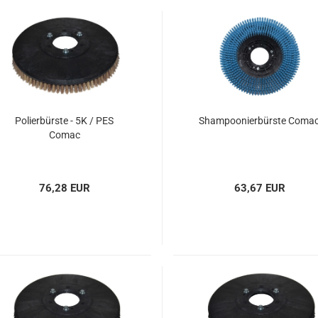
Spänesiebe
Staubfilter
Kabel für I
und
Einscheib
Polierbürste - 5K / PES
Shampoonierbürste Coma
Comac
76,28 EUR
63,67 EUR