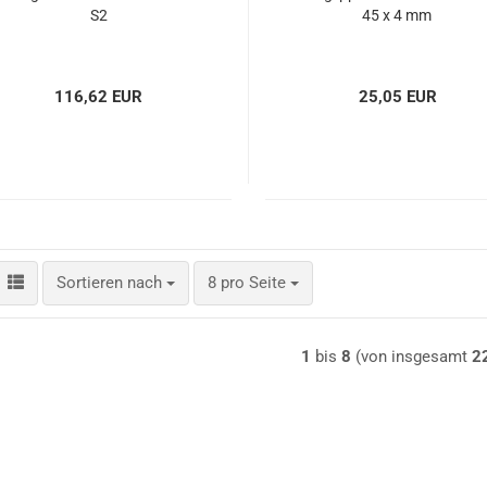
S2
45 x 4 mm
116,62 EUR
25,05 EUR
Sortieren nach
pro Seite
Sortieren nach
8 pro Seite
1
bis
8
(von insgesamt
2