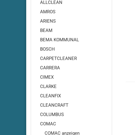
Adiatek - Onyx 35
ALLCLEAN
Adiatek - Onyx 43
AMROS
Adiatek - Opal 66
ARIENS
Adiatek - Opal 80
BEAM
Adiatek - Ruby 43
BEMA KOMMUNAL
Adiatek - Ruby 45
BOSCH
Adiatek - Ruby 45C
Adiatek - Ruby 48
CARPETCLEANER
Adiatek - Ruby 50
CARRERA
Adiatek - Ruby 55
CIMEX
Adiatek - Coral 65
CLARKE
Adiatek - Coral 70S
CLEANFIX
Adiatek - Coral 85
CLEANCRAFT
Adiatek - Diamond 85
COLUMBUS
Adiatek - Diamond 100
Adiatek Diamond 100S
COMAC
Adiatek - Diamond 130
COMAC anzeigen