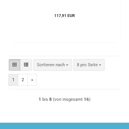
117,91 EUR
Sortieren nach
pro Seite
Sortieren nach
8 pro Seite
1
2
»
1
bis
8
(von insgesamt
16
)