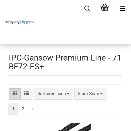
IPC-Gansow Premium Line - 71
BF72-ES+
Sortieren nach
pro Seite
Sortieren nach
8 pro Seite
1
2
»