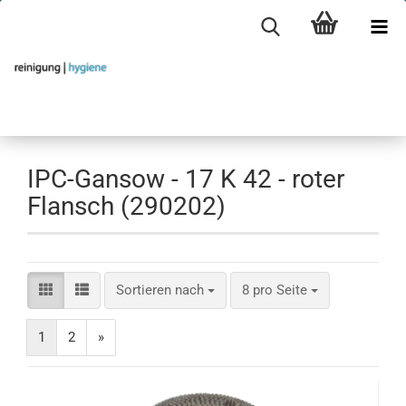
IPC-Gansow - 17 K 42 - roter
Flansch (290202)
Sortieren nach
pro Seite
Sortieren nach
8 pro Seite
1
2
»