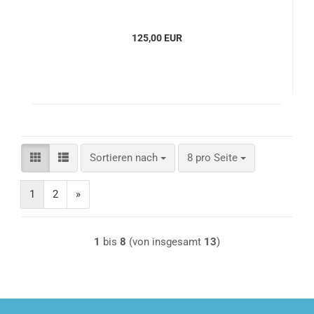
125,00 EUR
Sortieren nach
pro Seite
Sortieren nach
8 pro Seite
1
2
»
1
bis
8
(von insgesamt
13
)