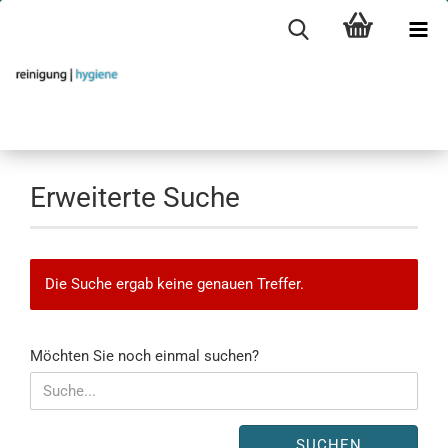
Erweiterte Suche
Die Suche ergab keine genauen Treffer.
MÖCHTEN
Möchten Sie noch einmal suchen?
SIE
NOCH
EINMAL
SUCHEN?
SUCHEN