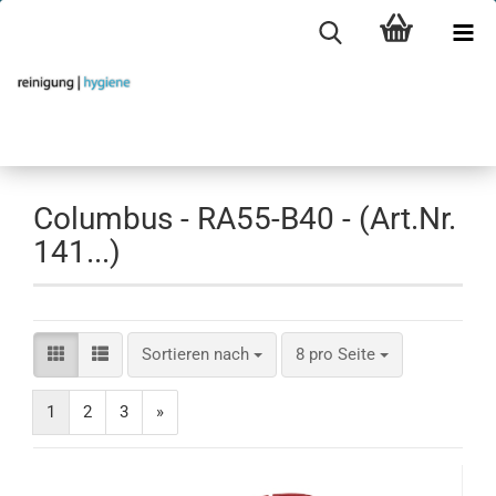
Columbus - RA55-B40 - (Art.Nr.
141...)
Sortieren nach
pro Seite
Sortieren nach
8 pro Seite
1
2
3
»