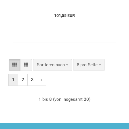
101,55 EUR
Sortieren nach
pro Seite
Sortieren nach
8 pro Seite
1
2
3
»
1
bis
8
(von insgesamt
20
)