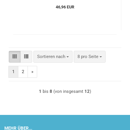
46,96 EUR
Sortieren nach
pro Seite
Sortieren nach
8 pro Seite
1
2
»
1
bis
8
(von insgesamt
12
)
MEHR ÜBER...