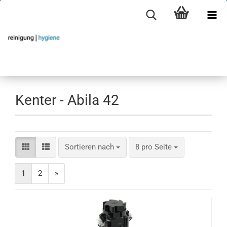
Kenter - Abila 42
Sortieren nach
pro Seite
Sortieren nach
8 pro Seite
1
2
»