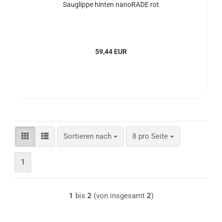
Sauglippe hinten nanoRADE rot
59,44 EUR
Sortieren nach
pro Seite
Sortieren nach
8 pro Seite
1
1
bis
2
(von insgesamt
2
)