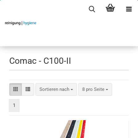
Comac - C100-II
Sortieren nach
pro Seite
Sortieren nach
8 pro Seite
1