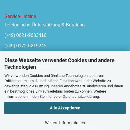
Service-Hotline
Telefonische Ünterstützung & Beratung
(+49) 0621-9633416
(+49) 0172-6219245
Diese Webseite verwendet Cookies und andere
Technologien
Mo-Fr, 08:00 - 17:00 Uhr
Wir verwenden Cookies und ähnliche Technologien, auch von
Oder unser
Kontaktformular
Drittanbietern, um die ordentliche Funktionsweise der Website zu
gewährleisten, die Nutzung unseres Angebotes zu analysieren und Ihnen
ein bestmögliches Einkaufserlebnis bieten zu können. Weitere
Informationen finden Sie in unserer
Datenschutzerklärung
.
Alle Akzeptieren
Weitere Informationen
Shopsoftware
by Gambio.de © 2025