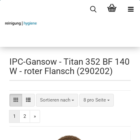
IPC-Gansow - Titan 352 BF 140
W - roter Flansch (290202)
Sortieren nach
pro Seite
Sortieren nach
8 pro Seite
1
2
»