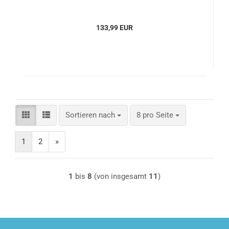
133,99 EUR
Sortieren nach
pro Seite
Sortieren nach
8 pro Seite
1
2
»
1
bis
8
(von insgesamt
11
)