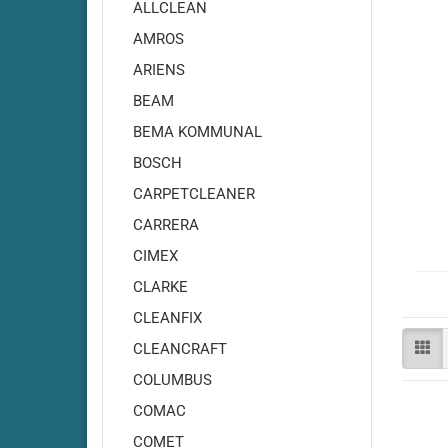
Adiatek - Onyx 35
ALLCLEAN
Adiatek - Onyx 43
AMROS
Adiatek - Opal 66
ARIENS
Adiatek - Opal 80
BEAM
Adiatek - Ruby 43
BEMA KOMMUNAL
Adiatek - Ruby 45
BOSCH
Adiatek - Ruby 45C
Adiatek - Ruby 48
CARPETCLEANER
Adiatek - Ruby 50
CARRERA
Adiatek - Ruby 55
CIMEX
Adiatek - Coral 65
CLARKE
Adiatek - Coral 70S
CLEANFIX
Adiatek - Coral 85
CLEANCRAFT
Adiatek - Diamond 85
COLUMBUS
Adiatek - Diamond 100
Adiatek Diamond 100S
COMAC
Adiatek - Diamond 130
COMET