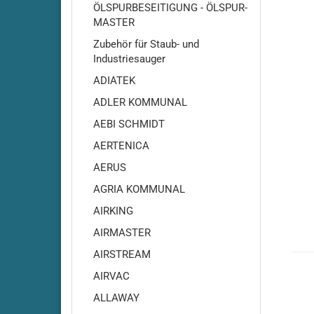
ÖLSPURBESEITIGUNG - ÖLSPUR-
MASTER
Zubehör für Staub- und
Industriesauger
ADIATEK
ADLER KOMMUNAL
AEBI SCHMIDT
AERTENICA
Adiatek - Amber 66
AERUS
Adiatek Amber 83
Adiatek - Baby / Baby-e /
AGRIA KOMMUNAL
Baby-Plus
AIRKING
Adiatek - Baby 43
AIRMASTER
Adiatek - Jade 50
AIRSTREAM
Adiatek - Jade 55
AIRVAC
Adiatek - Jade 55C
Adiatek - Jade 66
ALLAWAY