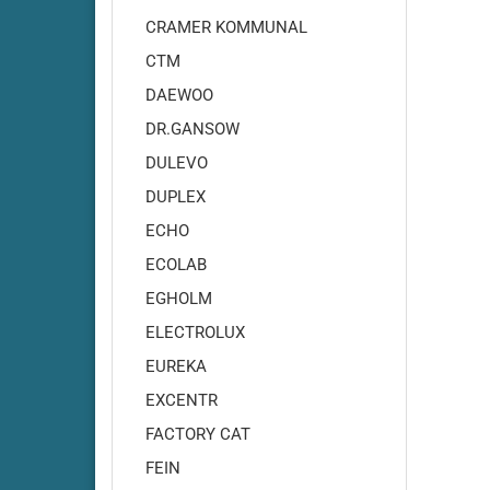
Adiatek - Quartz 50
CRAMER KOMMUNAL
Adiatek - Quartz 66
CTM
Adiatek - Sapphire 65
DAEWOO
Adiatek - Sapphire 70S
DR.GANSOW
Adiatek - Sapphire 85
Adiatek - Sapphire 85S
DULEVO
Adiatek - Topaz 90
DUPLEX
ECHO
ECOLAB
EGHOLM
ELECTROLUX
EUREKA
EXCENTR
FACTORY CAT
Amros - 200
Amros - 450
FEIN