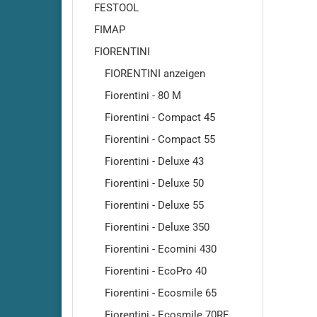
Amros - 460
FESTOOL
Amros - 480
FIMAP
Amros - 500
FIORENTINI
Amros - 660
FIORENTINI anzeigen
Amros - 680
Fiorentini - 80 M
Amros - 700
Amros - 702
Fiorentini - Compact 45
Amros - 720
Fiorentini - Compact 55
Amros - 750
Fiorentini - Deluxe 43
Amros - 760
Fiorentini - Deluxe 50
Amros - 780
Fiorentini - Deluxe 55
Amros - 850
Fiorentini - Deluxe 350
Amros - 851
Fiorentini - Ecomini 430
Amros - 900
Amros - 950
Fiorentini - EcoPro 40
Amros - 951
Fiorentini - Ecosmile 65
Amros - 1000
Fiorentini - Ecosmile 70RE