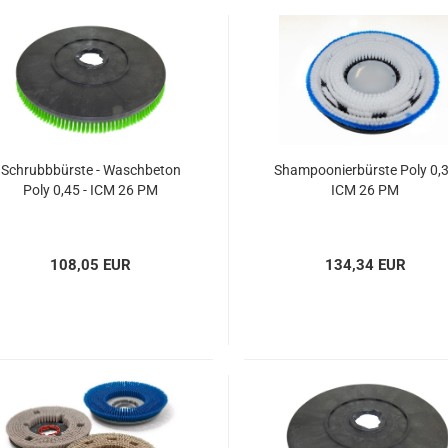
Spänesiebe
Staubfilter
Kabel für I
und
Einscheib
Schrubbbürste - Waschbeton
Shampoonierbürste Poly 0,3
Poly 0,45 - ICM 26 PM
ICM 26 PM
108,05 EUR
134,34 EUR