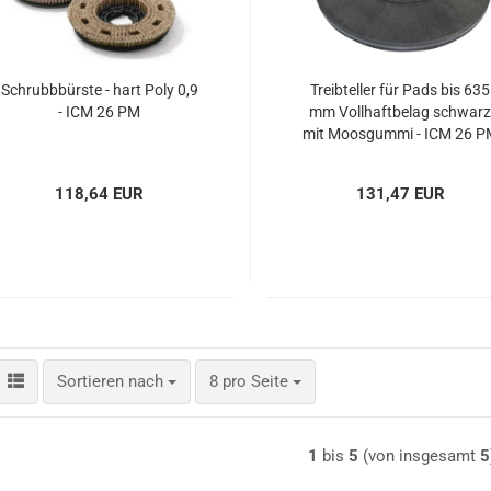
Schrubbbürste - hart Poly 0,9
Treibteller für Pads bis 635
- ICM 26 PM
mm Vollhaftbelag schwar
mit Moosgummi - ICM 26 P
118,64 EUR
131,47 EUR
Sortieren nach
pro Seite
Sortieren nach
8 pro Seite
1
bis
5
(von insgesamt
5