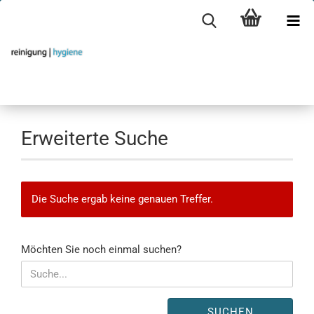
Erweiterte Suche
Die Suche ergab keine genauen Treffer.
MÖCHTEN
Möchten Sie noch einmal suchen?
SIE
NOCH
EINMAL
SUCHEN?
SUCHEN