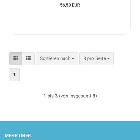
56,58 EUR
Sortieren nach
pro Seite
Sortieren nach
8 pro Seite
1
1
bis
3
(von insgesamt
3
)
MEHR ÜBER...