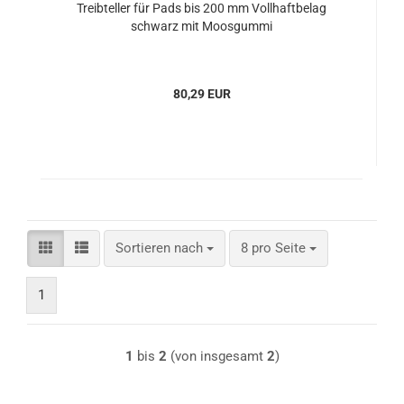
Treibteller für Pads bis 200 mm Vollhaftbelag
schwarz mit Moosgummi
80,29 EUR
Sortieren nach
pro Seite
Sortieren nach
8 pro Seite
1
1
bis
2
(von insgesamt
2
)