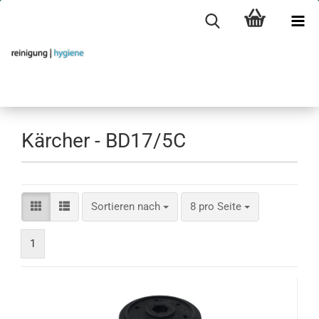
Kärcher - BD17/5C
Sortieren nach
pro Seite
Sortieren nach
8 pro Seite
1