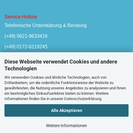
Service-Hotline
Telefonische Ünterstützung & Beratung
(+49) 0621-9633416
(+49) 0172-6219245
Diese Webseite verwendet Cookies und andere
Technologien
Mo-Fr, 08:00 - 17:00 Uhr
Wir verwenden Cookies und ähnliche Technologien, auch von
Oder unser
Kontaktformular
Drittanbietern, um die ordentliche Funktionsweise der Website zu
gewährleisten, die Nutzung unseres Angebotes zu analysieren und Ihnen
ein bestmögliches Einkaufserlebnis bieten zu können. Weitere
Informationen finden Sie in unserer
Datenschutzerklärung
.
Alle Akzeptieren
Weitere Informationen
Shopsoftware
by Gambio.de © 2025