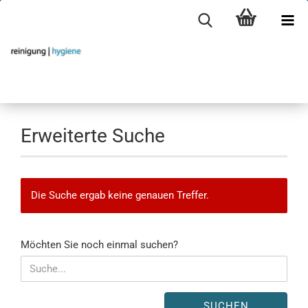
Erweiterte Suche
Die Suche ergab keine genauen Treffer.
MÖCHTEN
Möchten Sie noch einmal suchen?
SIE
NOCH
EINMAL
SUCHEN?
SUCHEN