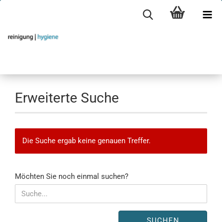
Erweiterte Suche
Die Suche ergab keine genauen Treffer.
MÖCHTEN
Möchten Sie noch einmal suchen?
SIE
NOCH
EINMAL
SUCHEN?
SUCHEN