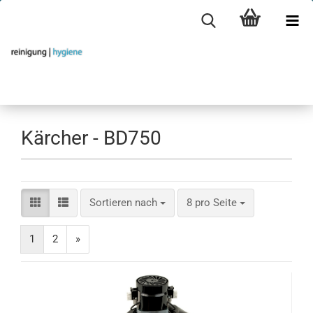
Kärcher - BD750
Sortieren nach
pro Seite
Sortieren nach
8 pro Seite
1
2
»