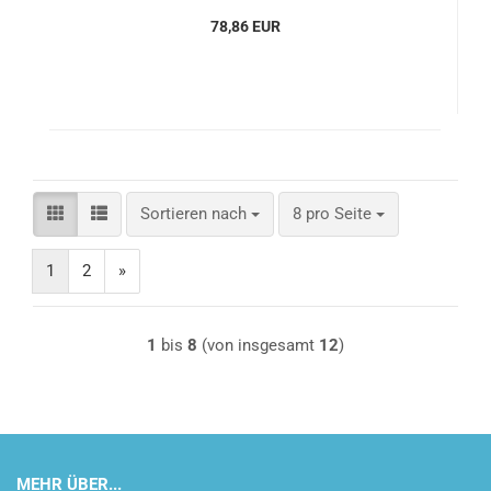
78,86 EUR
Sortieren nach
pro Seite
Sortieren nach
8 pro Seite
1
2
»
1
bis
8
(von insgesamt
12
)
MEHR ÜBER...