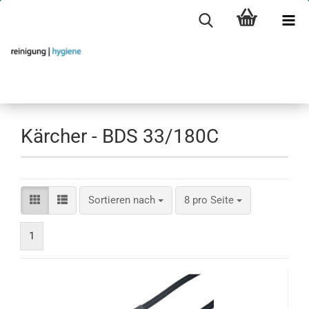
Kärcher - BDS 33/180C
Sortieren nach
pro Seite
Sortieren nach
8 pro Seite
1