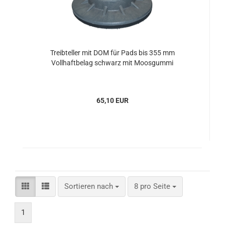
Treibteller mit DOM für Pads bis 355 mm
Vollhaftbelag schwarz mit Moosgummi
65,10 EUR
Sortieren nach
pro Seite
Sortieren nach
8 pro Seite
1