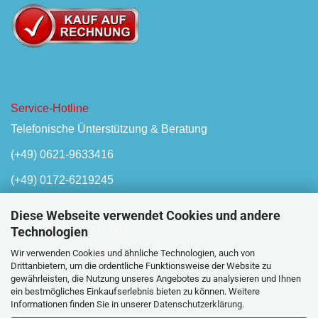
Service-Hotline
Telefonische Ünterstützung & Beratung
(+49) 0621-9633416
(+49) 0172-6219245
Diese Webseite verwendet Cookies und andere
Technologien
Mo-Fr, 08:00 - 17:00 Uhr
Wir verwenden Cookies und ähnliche Technologien, auch von
Oder unser
Kontaktformular
Drittanbietern, um die ordentliche Funktionsweise der Website zu
gewährleisten, die Nutzung unseres Angebotes zu analysieren und Ihnen
ein bestmögliches Einkaufserlebnis bieten zu können. Weitere
Informationen finden Sie in unserer
Datenschutzerklärung
.