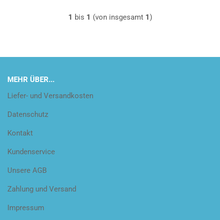
1
bis
1
(von insgesamt
1
)
MEHR ÜBER...
Liefer- und Versandkosten
Datenschutz
Kontakt
Kundenservice
Unsere AGB
Zahlung und Versand
Impressum