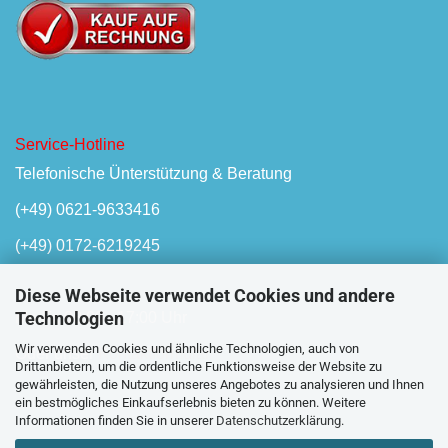
Service-Hotline
Telefonische Ünterstützung & Beratung
(+49) 0621-9633416
(+49) 0172-6219245
Diese Webseite verwendet Cookies und andere
Technologien
Mo-Fr, 08:00 - 17:00 Uhr
Wir verwenden Cookies und ähnliche Technologien, auch von
Oder unser
Kontaktformular
Drittanbietern, um die ordentliche Funktionsweise der Website zu
gewährleisten, die Nutzung unseres Angebotes zu analysieren und Ihnen
ein bestmögliches Einkaufserlebnis bieten zu können. Weitere
Informationen finden Sie in unserer
Datenschutzerklärung
.