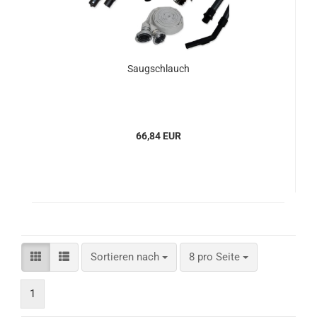
Saugschlauch
66,84 EUR
Sortieren nach
pro Seite
Sortieren nach
8 pro Seite
1