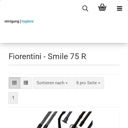
Fiorentini - Smile 75 R
Sortieren nach
pro Seite
Sortieren nach
8 pro Seite
1