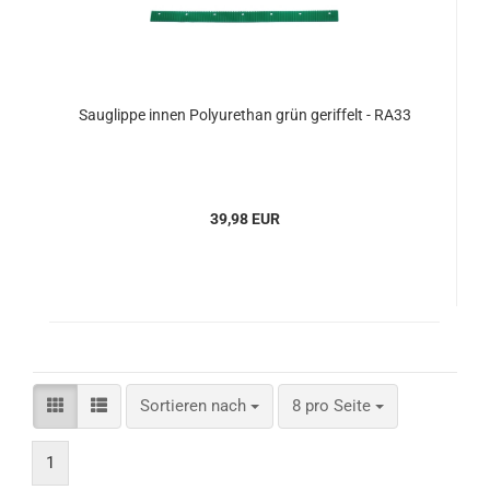
Sauglippe innen Polyurethan grün geriffelt - RA33
39,98 EUR
Sortieren nach
pro Seite
Sortieren nach
8 pro Seite
1