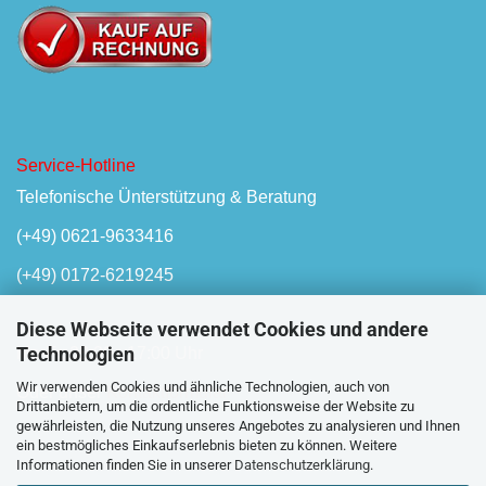
Service-Hotline
Telefonische Ünterstützung & Beratung
(+49) 0621-9633416
(+49) 0172-6219245
Diese Webseite verwendet Cookies und andere
Technologien
Mo-Fr, 08:00 - 17:00 Uhr
Wir verwenden Cookies und ähnliche Technologien, auch von
Oder unser
Kontaktformular
Drittanbietern, um die ordentliche Funktionsweise der Website zu
gewährleisten, die Nutzung unseres Angebotes zu analysieren und Ihnen
ein bestmögliches Einkaufserlebnis bieten zu können. Weitere
Informationen finden Sie in unserer
Datenschutzerklärung
.