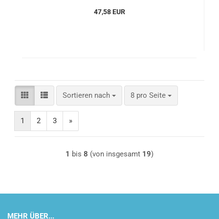
47,58 EUR
Sortieren nach
pro Seite
Sortieren nach
8 pro Seite
1
2
3
»
1
bis
8
(von insgesamt
19
)
MEHR ÜBER...