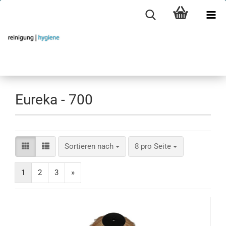
Eureka - 700
Sortieren nach
pro Seite
Sortieren nach
8 pro Seite
1
2
3
»