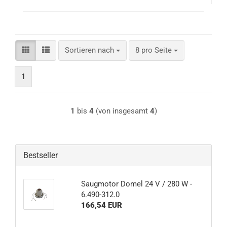
Sortieren nach
pro Seite
Sortieren nach
8 pro Seite
1
1
bis
4
(von insgesamt
4
)
Bestseller
Saugmotor Domel 24 V / 280 W -
6.490-312.0
166,54 EUR