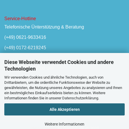
Service-Hotline
Telefonische Ünterstützung & Beratung
(+49) 0621-9633416
(+49) 0172-6219245
Diese Webseite verwendet Cookies und andere
Technologien
Mo-Fr, 08:00 - 17:00 Uhr
Wir verwenden Cookies und ähnliche Technologien, auch von
Oder unser
Kontaktformular
Drittanbietern, um die ordentliche Funktionsweise der Website zu
gewährleisten, die Nutzung unseres Angebotes zu analysieren und Ihnen
ein bestmögliches Einkaufserlebnis bieten zu können. Weitere
Informationen finden Sie in unserer
Datenschutzerklärung
.
Alle Akzeptieren
Weitere Informationen
Shopsoftware
by Gambio.de © 2025