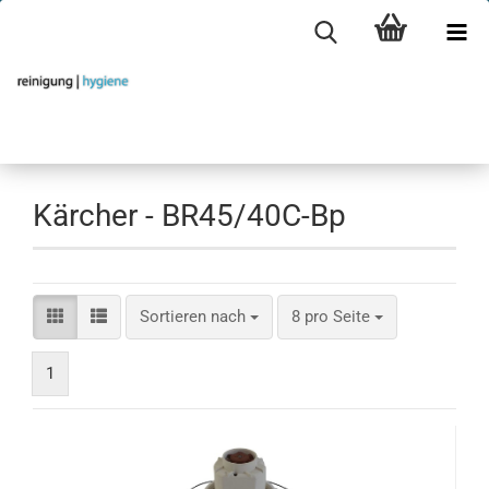
Kärcher - BR45/40C-Bp
Sortieren nach
pro Seite
Sortieren nach
8 pro Seite
1