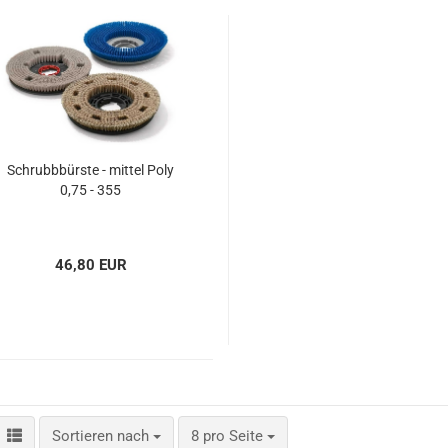
Spänesiebe
Staubfilter
Kabel für I
und
Einscheib
Schrubbbürste - mittel Poly
0,75 - 355
46,80 EUR
Sortieren nach
pro Seite
Sortieren nach
8 pro Seite