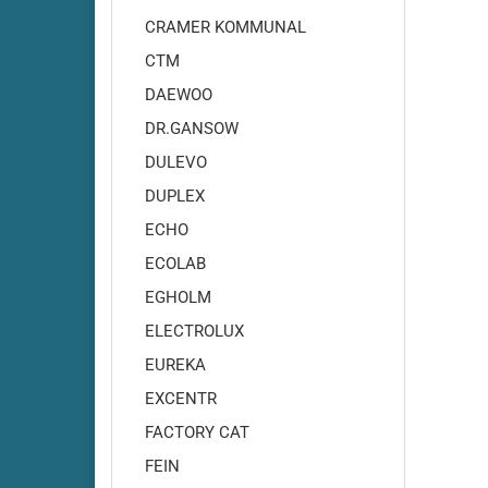
Adiatek - Quartz 50
CRAMER KOMMUNAL
Adiatek - Quartz 66
CTM
Adiatek - Sapphire 65
DAEWOO
Adiatek - Sapphire 70S
DR.GANSOW
Adiatek - Sapphire 85
Adiatek - Sapphire 85S
DULEVO
Adiatek - Topaz 90
DUPLEX
ECHO
ECOLAB
EGHOLM
ELECTROLUX
EUREKA
EXCENTR
FACTORY CAT
Amros - 200
Amros - 450
FEIN