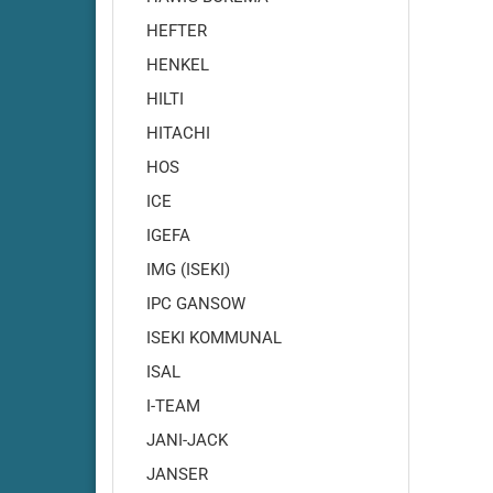
HEFTER
HENKEL
HILTI
HITACHI
Cleanf
HOS
Cleanf
ICE
Cleanfi
IGEFA
Cleanfi
IMG (ISEKI)
Cleanf
IPC GANSOW
Cleanf
ISEKI KOMMUNAL
Cleanf
Cleanf
ISAL
Cleanf
I-TEAM
Cleanf
JANI-JACK
Cleanf
JANSER
Highsp