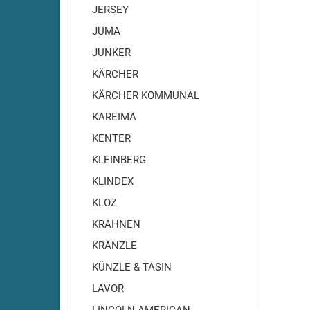
JERSEY
Cleanfi
JUMA
Cleanfi
Cleanfi
JUNKER
Highs
KÄRCHER
Cleanf
KÄRCHER KOMMUNAL
Cleanf
KAREIMA
Cleanfi
RA410
KENTER
Cleanfi
KLEINBERG
RA430
KLINDEX
Cleanfi
RA431-
KLOZ
RA431
KRAHNEN
Cleanf
KRÄNZLE
Cleanf
KÜNZLE & TASIN
Cleanfi
RA480
LAVOR
Cleanfi