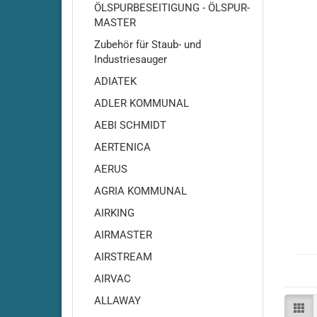
ÖLSPURBESEITIGUNG - ÖLSPUR-
MASTER
Zubehör für Staub- und
Industriesauger
ADIATEK
ADLER KOMMUNAL
AEBI SCHMIDT
AERTENICA
Adiatek - Amber 66
AERUS
Adiatek Amber 83
Adiatek - Baby / Baby-e /
AGRIA KOMMUNAL
Baby-Plus
AIRKING
Adiatek - Baby 43
AIRMASTER
Adiatek - Jade 50
AIRSTREAM
Adiatek - Jade 55
AIRVAC
Adiatek - Jade 55C
Adiatek - Jade 66
ALLAWAY