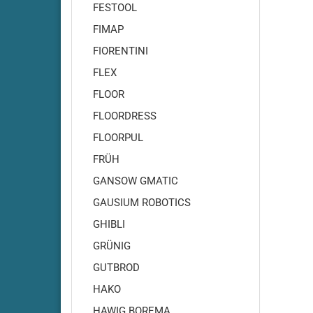
Amros - 460
FESTOOL
Amros - 480
FIMAP
Amros - 500
FIORENTINI
Amros - 660
FLEX
Amros - 680
FLOOR
Amros - 700
Amros - 702
FLOORDRESS
Amros - 720
FLOORPUL
Amros - 750
FRÜH
Amros - 760
GANSOW GMATIC
Amros - 780
GAUSIUM ROBOTICS
Amros - 850
GHIBLI
Amros - 851
GRÜNIG
Amros - 900
Amros - 950
GUTBROD
Amros - 951
HAKO
Amros - 1000
HAWIG BOREMA