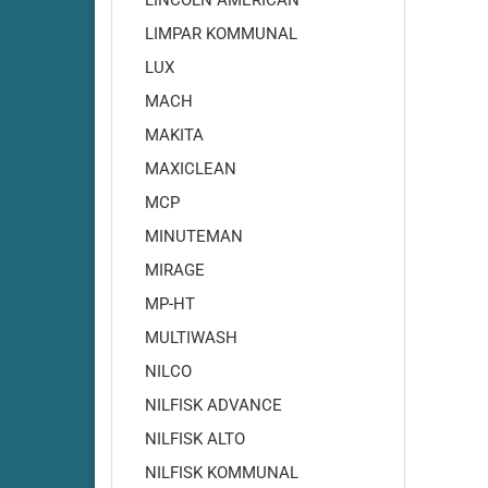
LINCOLN AMERICAN
RA500
LIMPAR KOMMUNAL
Cleanfi
LUX
RA501-
Cleanf
MACH
Cleanf
MAKITA
Cleanf
MAXICLEAN
Cleanf
MCP
Cleanf
MINUTEMAN
Cleanf
MIRAGE
Cleanf
Cleanf
MP-HT
Cleanf
MULTIWASH
Cleanf
NILCO
Cleanf
NILFISK ADVANCE
Cleanf
NILFISK ALTO
NILFISK KOMMUNAL