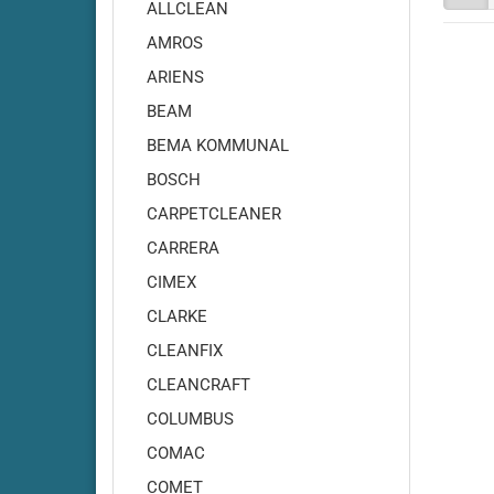
Adiatek - Onyx 35
ALLCLEAN
Adiatek - Onyx 43
AMROS
Adiatek - Opal 66
ARIENS
Adiatek - Opal 80
BEAM
Adiatek - Ruby 43
BEMA KOMMUNAL
Adiatek - Ruby 45
BOSCH
Adiatek - Ruby 45C
Adiatek - Ruby 48
CARPETCLEANER
Adiatek - Ruby 50
CARRERA
Adiatek - Ruby 55
CIMEX
Adiatek - Coral 65
CLARKE
Adiatek - Coral 70S
CLEANFIX
Adiatek - Coral 85
CLEANCRAFT
Adiatek - Diamond 85
COLUMBUS
Adiatek - Diamond 100
Adiatek Diamond 100S
COMAC
Adiatek - Diamond 130
COMET