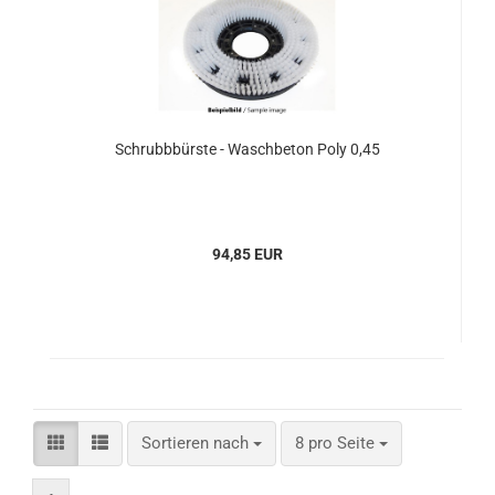
Schrubbbürste - Waschbeton Poly 0,45
94,85 EUR
Sortieren nach
pro Seite
Sortieren nach
8 pro Seite