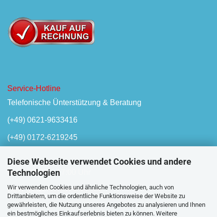
Service-Hotline
Telefonische Ünterstützung & Beratung
(+49) 0621-9633416
(+49) 0172-6219245
Diese Webseite verwendet Cookies und andere
Technologien
Mo-Fr, 08:00 - 17:00 Uhr
Wir verwenden Cookies und ähnliche Technologien, auch von
Oder unser
Kontaktformular
Drittanbietern, um die ordentliche Funktionsweise der Website zu
gewährleisten, die Nutzung unseres Angebotes zu analysieren und Ihnen
ein bestmögliches Einkaufserlebnis bieten zu können. Weitere