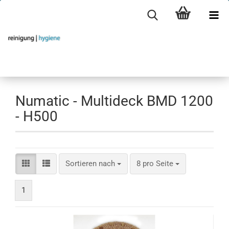
Numatic - Multideck BMD 1200
- H500
Sortieren nach
pro Seite
Sortieren nach
8 pro Seite
1