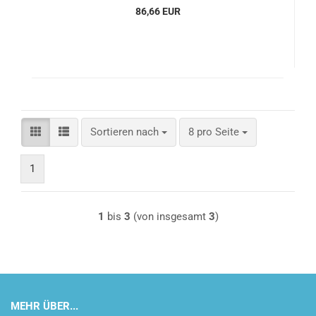
86,66 EUR
Sortieren nach
pro Seite
Sortieren nach
8 pro Seite
1
1
bis
3
(von insgesamt
3
)
MEHR ÜBER...