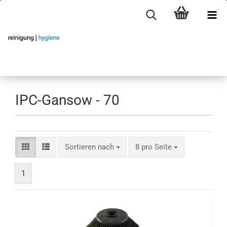
IPC-Gansow - 70
Sortieren nach
pro Seite
Sortieren nach
8 pro Seite
1