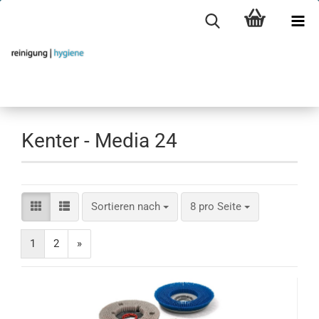
Kenter - Media 24
Sortieren nach
pro Seite
Sortieren nach
8 pro Seite
1
2
»