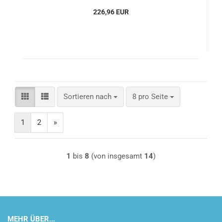
226,96 EUR
Sortieren nach
pro Seite
Sortieren nach
8 pro Seite
1
2
»
1
bis
8
(von insgesamt
14
)
MEHR ÜBER...