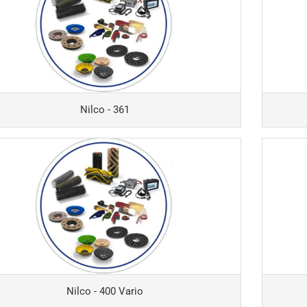
Spänesiebe
Staubfilter
Kabel für I
und
Einscheib
Nilco - 361
Nilco - 400 Vario