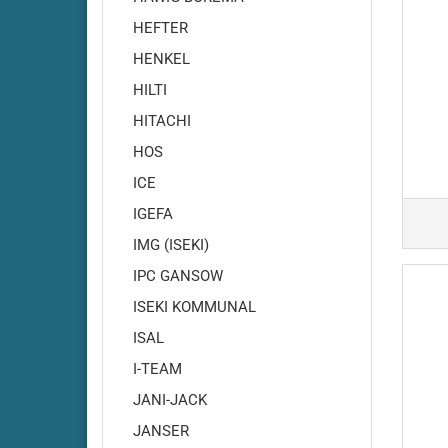
HEFTER
HENKEL
HILTI
HITACHI
Cleanf
HOS
Cleanf
ICE
Cleanfi
IGEFA
Cleanfi
IMG (ISEKI)
Cleanf
IPC GANSOW
Cleanf
ISEKI KOMMUNAL
Cleanf
Cleanf
ISAL
Cleanf
I-TEAM
Cleanf
JANI-JACK
Cleanf
JANSER
Highsp