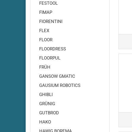
Amros - 460
FESTOOL
Amros - 480
FIMAP
Amros - 500
FIORENTINI
Amros - 660
FLEX
Amros - 680
FLOOR
Amros - 700
Amros - 702
FLOORDRESS
Amros - 720
FLOORPUL
Amros - 750
FRÜH
Amros - 760
GANSOW GMATIC
Amros - 780
GAUSIUM ROBOTICS
Amros - 850
GHIBLI
Amros - 851
GRÜNIG
Amros - 900
Amros - 950
GUTBROD
Amros - 951
HAKO
Amros - 1000
HAWIG BOREMA