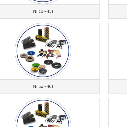
BM150
x - R43-180
Columbus 
Nilco - 451
x - R44-180
BM200
x - R44-450
Columbus 
peed
BM200W
ix - RA300
Columbus -
ix - RA400
Columbus 
x - RA410-B /
Columbus 
-E
Columbus 
x - RA430-B /
Columbus -
-E
Columbus 
x - RA431-B /
E / RA431-IBC /
Columbus 
Nilco - 461
B-Duo
Columbus 
ix - RA433-IBC
Columbus -
ix - RA450 / RA450-S
/ E500-S
x - RA480-B /
Columbus 
-E
Columbus 
x - RA500-B /
Scrubber 5