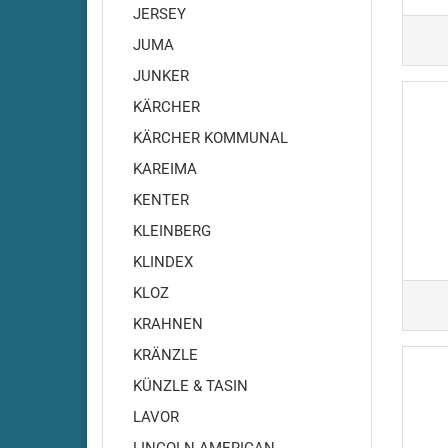
JERSEY
Cleanfi
JUMA
Cleanfi
Cleanfi
JUNKER
Highs
KÄRCHER
Cleanf
KÄRCHER KOMMUNAL
Cleanf
KAREIMA
Cleanfi
RA410
KENTER
Cleanfi
KLEINBERG
RA430
KLINDEX
Cleanfi
RA431-
KLOZ
RA431
KRAHNEN
Cleanf
KRÄNZLE
Cleanf
KÜNZLE & TASIN
Cleanfi
RA480
LAVOR
Cleanfi