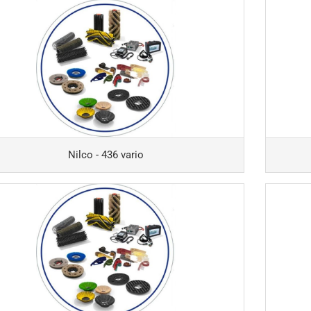
ix - Duo Speed
Columbus 
BM62/VM6
ix - Floor Mac
Columbus 
x - G43
BM108/VM
Nilco - 436 vario
x - G53
Columbus 
ix - KS600
Columbus 
ix - KS650
Columbus 
ix - KS700
Columbus 
ix - KS1100
Columbus 
ix - Powerdisc 160
Columbus 
ix - Powerdisc 165
Columbus 
ix - Powerdisc
Columbus 
eed 400