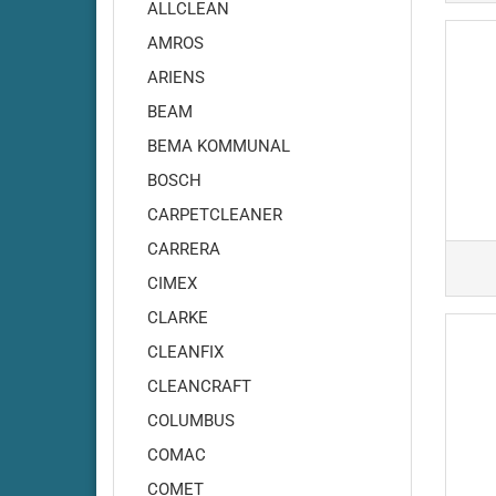
Adiatek - Onyx 35
ALLCLEAN
Adiatek - Onyx 43
AMROS
Adiatek - Opal 66
ARIENS
Adiatek - Opal 80
BEAM
Adiatek - Ruby 43
BEMA KOMMUNAL
Adiatek - Ruby 45
BOSCH
Adiatek - Ruby 45C
Adiatek - Ruby 48
CARPETCLEANER
Adiatek - Ruby 50
CARRERA
Adiatek - Ruby 55
CIMEX
Adiatek - Coral 65
CLARKE
Adiatek - Coral 70S
CLEANFIX
Adiatek - Coral 85
CLEANCRAFT
Adiatek - Diamond 85
COLUMBUS
Adiatek - Diamond 100
Adiatek Diamond 100S
COMAC
Adiatek - Diamond 130
COMET