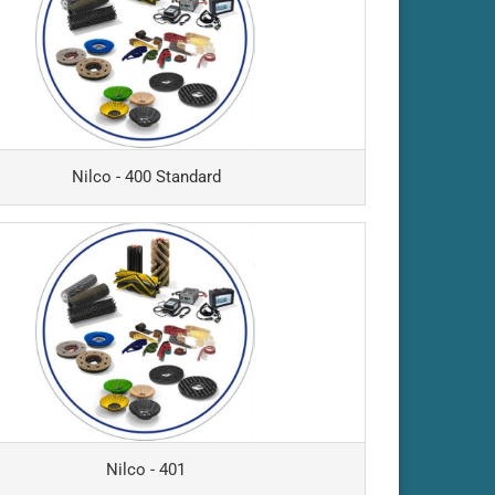
KRS100
 für Sauger
NASS TROCKEN 3-STUFIG
Ersatz-Verschlei
& STUTZEN
beutel
Daewoo DAFL50
NASS TROCKEN 1-STUFIG
ndustriesauger
Kremer KR-FL50
TANGENTIAL
enmaschinen
NASS TROCKEN 2-STUFIG
TANGENTIAL
Nilco - 400 Standard
NASS TROCKEN 2-
ST/TANG/STUTZEN
NASS TROCKEN 3-STUFIG
TANGENTIAL
NASS TROCKEN 3-
SAUG- UND ABLASS
ST/TANG/STUTZEN
SCHLÄUCHE
REINIGUNGSMASCHINEN
NASS TROCKEN 4-STUFIG
anzeigen
TANGENTIAL
Ablass Schlauch
NASS TROCKEN
Reinigungsmaschinen
GERÄUSCHARM
Saugschlauch
NASS TROCKEN
Nilco - 401
Reinigungsmaschinen
GERÄUSCHARM/STUTZEN