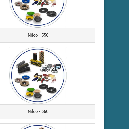
- Ecobot
5
- HS403
- HS434
- HS1001
Nilco - 550
- HS1601
- K30
- K90/50
 KS51-
45M
- KS71-BM60
- KS71-VM60
- KS90-B50
- KS90-BM60
- KS90-VM60
Nilco - 660
- RA20
- RA33