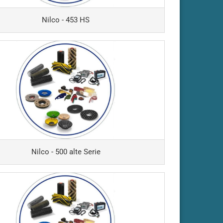
- ARA100-
Nilco - 453 HS
- ARA100-
 Bionic
- Duo-Speed
- E250
- E310
 E400 / E400-S
- E402
- E405
Nilco - 500 alte Serie
- E430
 E500 / E500-E
- E505
- Ecobot
0