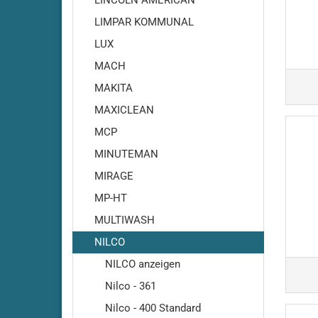
LINCOLN AMERICAN
RA500
LIMPAR KOMMUNAL
Cleanfi
LUX
RA501-
Cleanf
MACH
Cleanf
MAKITA
Cleanf
MAXICLEAN
Cleanf
MCP
Cleanf
MINUTEMAN
Cleanf
MIRAGE
Cleanf
Cleanf
MP-HT
Cleanf
MULTIWASH
Cleanf
NILCO
Cleanf
NILCO anzeigen
Cleanf
Nilco - 361
Nilco - 400 Standard