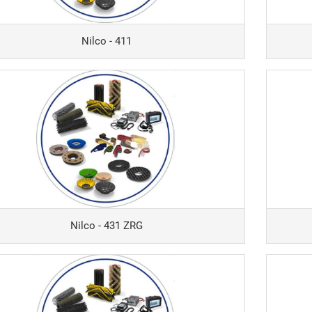
Nilco - 411
Nilco - 431 ZRG