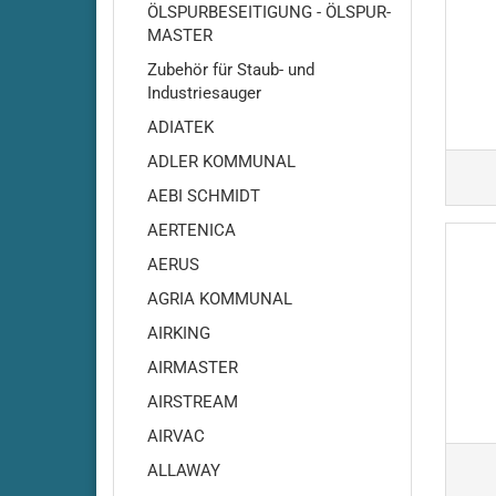
ÖLSPURBESEITIGUNG - ÖLSPUR-
MASTER
Zubehör für Staub- und
Industriesauger
ADIATEK
ADLER KOMMUNAL
AEBI SCHMIDT
AERTENICA
Adiatek - Amber 66
AERUS
Adiatek Amber 83
Adiatek - Baby / Baby-e /
AGRIA KOMMUNAL
Baby-Plus
AIRKING
Adiatek - Baby 43
AIRMASTER
Adiatek - Jade 50
AIRSTREAM
Adiatek - Jade 55
AIRVAC
Adiatek - Jade 55C
Adiatek - Jade 66
ALLAWAY