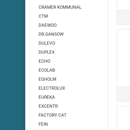
Adiatek - Quartz 50
CRAMER KOMMUNAL
Adiatek - Quartz 66
CTM
Adiatek - Sapphire 65
DAEWOO
Adiatek - Sapphire 70S
DR.GANSOW
Adiatek - Sapphire 85
Adiatek - Sapphire 85S
DULEVO
Adiatek - Topaz 90
DUPLEX
ECHO
ECOLAB
EGHOLM
ELECTROLUX
EUREKA
EXCENTR
FACTORY CAT
Amros - 200
Amros - 450
FEIN