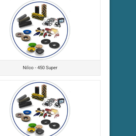
- AKS70-
2/VDM62
- AKS80-
108/VDM108
Nilco - 450 Super
- AKS110-BM90
- AKS110-VM90
- ARA66-BM70
- ARA66-BM100
- ARA80-BM100
- ARA80-BM150
- ARA85-BM120
- ARA100-