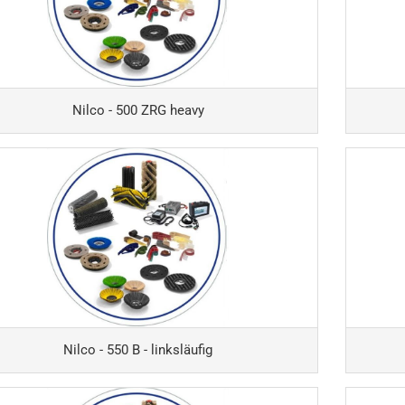
-E
Columbus 
x - RA501-B /
Scrubber 7
E / RA501-IBC
Columbus 
ix - RA505-IBC
Columbus 
ix - RA510
Nilco - 500 ZRG heavy
Columbus 
ix - RA530
Columbus 
ix - RA560
Columbus 
ix - RA561
Columbus 
ix - RA605-IBC
Columbus -
ix - RA660 Navi
BM45/VM
ix - RA700
Columbus 
ix - RA701
Columbus 
ix - RA800-Sauber
Columbus 
ix - RA900-Sauber
Columbus 
ix - TW Compact 1
Columbus 
Nilco - 550 B - linksläufig
Columbus 
Columbus 