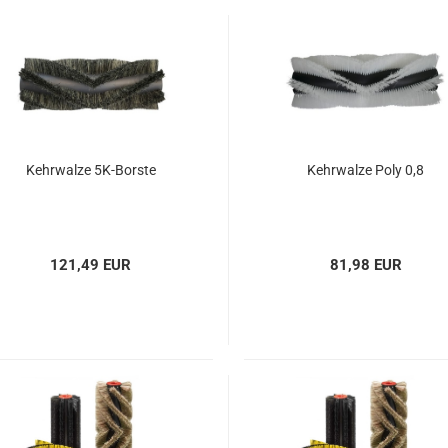
Spänesiebe
Staubfilter
Kabel für I
und
Einscheib
Kehrwalze 5K-Borste
Kehrwalze Poly 0,8
121,49 EUR
81,98 EUR