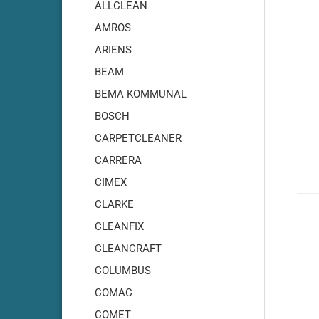
Adiatek - Onyx 35
ALLCLEAN
Adiatek - Onyx 43
AMROS
Adiatek - Opal 66
ARIENS
Adiatek - Opal 80
BEAM
Adiatek - Ruby 43
BEMA KOMMUNAL
Adiatek - Ruby 45
BOSCH
Adiatek - Ruby 45C
Adiatek - Ruby 48
CARPETCLEANER
Adiatek - Ruby 50
CARRERA
Adiatek - Ruby 55
CIMEX
Adiatek - Coral 65
CLARKE
Adiatek - Coral 70S
CLEANFIX
Adiatek - Coral 85
CLEANCRAFT
Adiatek - Diamond 85
COLUMBUS
Adiatek - Diamond 100
Adiatek Diamond 100S
COMAC
Adiatek - Diamond 130
COMET