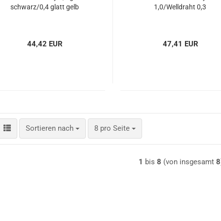
schwarz/0,4 glatt gelb
1,0/Welldraht 0,3
44,42 EUR
47,41 EUR
Sortieren nach
pro Seite
Sortieren nach
8 pro Seite
1
bis
8
(von insgesamt
8