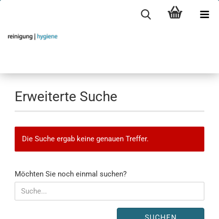
Erweiterte Suche
Die Suche ergab keine genauen Treffer.
MÖCHTEN
Möchten Sie noch einmal suchen?
SIE
NOCH
EINMAL
SUCHEN?
SUCHEN