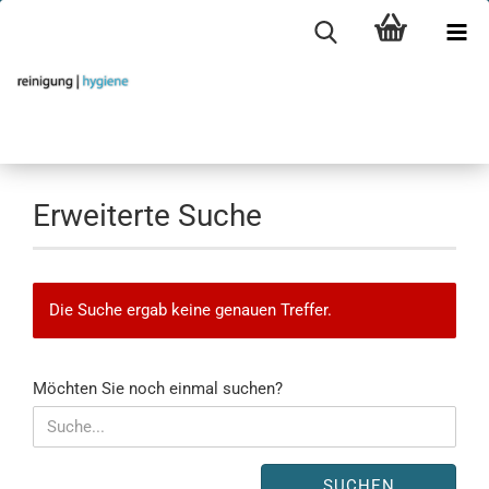
Erweiterte Suche
Die Suche ergab keine genauen Treffer.
MÖCHTEN
Möchten Sie noch einmal suchen?
SIE
NOCH
EINMAL
SUCHEN?
SUCHEN