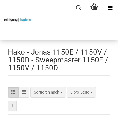
Hako - Jonas 1150E / 1150V /
1150D - Sweepmaster 1150E /
1150V / 1150D
Sortieren nach
pro Seite
Sortieren nach
8 pro Seite
1