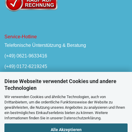
Service-Hotline
Telefonische Ünterstützung & Beratung
(+49) 0621-9633416
(+49) 0172-6219245
Diese Webseite verwendet Cookies und andere
Technologien
Mo-Fr, 08:00 - 17:00 Uhr
Wir verwenden Cookies und ähnliche Technologien, auch von
Oder unser
Kontaktformular
Drittanbietern, um die ordentliche Funktionsweise der Website zu
gewährleisten, die Nutzung unseres Angebotes zu analysieren und Ihnen
ein bestmögliches Einkaufserlebnis bieten zu können. Weitere
Informationen finden Sie in unserer
Datenschutzerklärung
.
Alle Akzeptieren