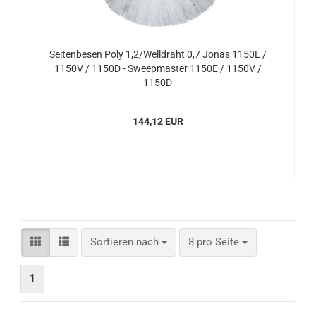
Seitenbesen Poly 1,2/Welldraht 0,7 Jonas 1150E /
1150V / 1150D - Sweepmaster 1150E / 1150V /
1150D
144,12 EUR
Sortieren nach
pro Seite
Sortieren nach
8 pro Seite
1