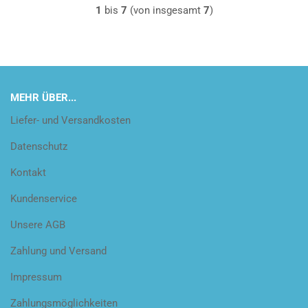
1
bis
7
(von insgesamt
7
)
MEHR ÜBER...
Liefer- und Versandkosten
Datenschutz
Kontakt
Kundenservice
Unsere AGB
Zahlung und Versand
Impressum
Zahlungsmöglichkeiten