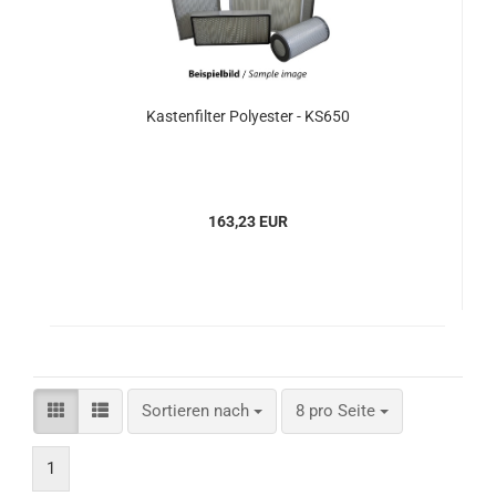
Kastenfilter Polyester - KS650
163,23 EUR
Sortieren nach
pro Seite
Sortieren nach
8 pro Seite
1