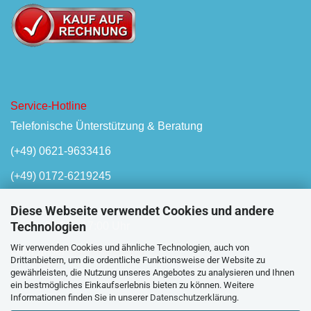
Service-Hotline
Telefonische Ünterstützung & Beratung
(+49) 0621-9633416
(+49) 0172-6219245
Diese Webseite verwendet Cookies und andere
Technologien
Mo-Fr, 08:00 - 17:00 Uhr
Wir verwenden Cookies und ähnliche Technologien, auch von
Oder unser
Kontaktformular
Drittanbietern, um die ordentliche Funktionsweise der Website zu
gewährleisten, die Nutzung unseres Angebotes zu analysieren und Ihnen
ein bestmögliches Einkaufserlebnis bieten zu können. Weitere
Informationen finden Sie in unserer
Datenschutzerklärung
.