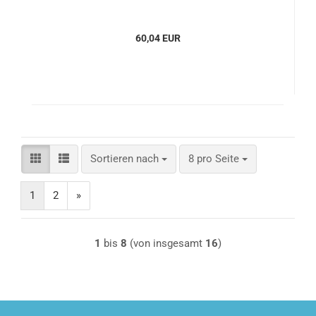
60,04 EUR
Sortieren nach
pro Seite
Sortieren nach
8 pro Seite
1
2
»
1
bis
8
(von insgesamt
16
)