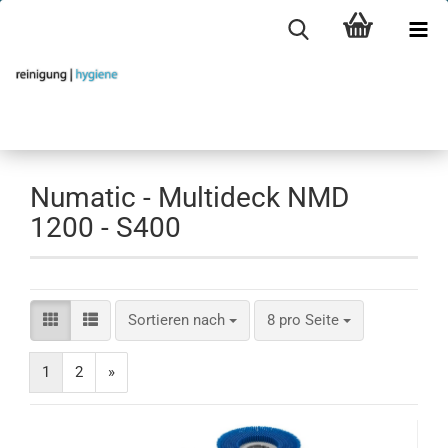
Numatic - Multideck NMD
1200 - S400
Sortieren nach
pro Seite
Sortieren nach
8 pro Seite
1
2
»