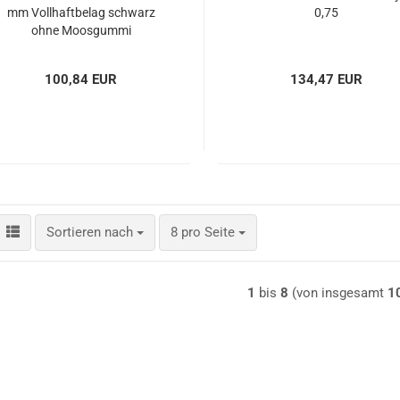
mm Vollhaftbelag schwarz
0,75
ohne Moosgummi
100,84 EUR
134,47 EUR
Sortieren nach
pro Seite
Sortieren nach
8 pro Seite
1
bis
8
(von insgesamt
1