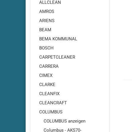
Adiatek - Onyx 35
ALLCLEAN
Adiatek - Onyx 43
AMROS
Adiatek - Opal 66
ARIENS
Adiatek - Opal 80
BEAM
Adiatek - Ruby 43
BEMA KOMMUNAL
Adiatek - Ruby 45
BOSCH
Adiatek - Ruby 45C
Adiatek - Ruby 48
CARPETCLEANER
Adiatek - Ruby 50
CARRERA
Adiatek - Ruby 55
CIMEX
Adiatek - Coral 65
CLARKE
Adiatek - Coral 70S
CLEANFIX
Adiatek - Coral 85
CLEANCRAFT
Adiatek - Diamond 85
COLUMBUS
Adiatek - Diamond 100
Adiatek Diamond 100S
COLUMBUS anzeigen
Adiatek - Diamond 130
Columbus - AKS70-