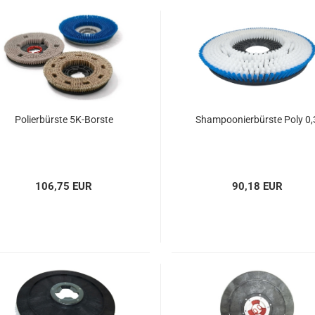
Spänesiebe
Staubfilter
Kabel für I
und
Einscheib
Polierbürste 5K-Borste
Shampoonierbürste Poly 0,
106,75 EUR
90,18 EUR