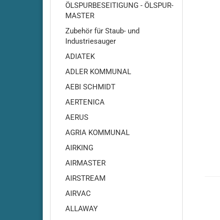
ÖLSPURBESEITIGUNG - ÖLSPUR-
MASTER
Zubehör für Staub- und
Industriesauger
ADIATEK
ADLER KOMMUNAL
AEBI SCHMIDT
AERTENICA
Adiatek - Amber 66
AERUS
Adiatek Amber 83
Adiatek - Baby / Baby-e /
AGRIA KOMMUNAL
Baby-Plus
AIRKING
Adiatek - Baby 43
AIRMASTER
Adiatek - Jade 50
AIRSTREAM
Adiatek - Jade 55
AIRVAC
Adiatek - Jade 55C
Adiatek - Jade 66
ALLAWAY