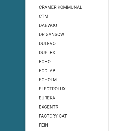
Adiatek - Quartz 50
CRAMER KOMMUNAL
Adiatek - Quartz 66
CTM
Adiatek - Sapphire 65
DAEWOO
Adiatek - Sapphire 70S
DR.GANSOW
Adiatek - Sapphire 85
Adiatek - Sapphire 85S
DULEVO
Adiatek - Topaz 90
DUPLEX
ECHO
ECOLAB
EGHOLM
ELECTROLUX
EUREKA
EXCENTR
FACTORY CAT
Amros - 200
Amros - 450
FEIN