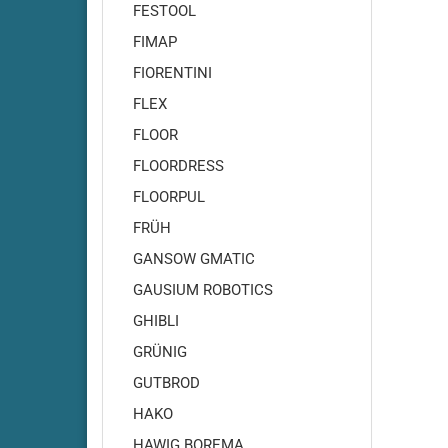
Amros - 460
FESTOOL
Amros - 480
FIMAP
Amros - 500
FIORENTINI
Amros - 660
FLEX
Amros - 680
FLOOR
Amros - 700
Amros - 702
FLOORDRESS
Amros - 720
FLOORPUL
Amros - 750
FRÜH
Amros - 760
GANSOW GMATIC
Amros - 780
GAUSIUM ROBOTICS
Amros - 850
GHIBLI
Amros - 851
GRÜNIG
Amros - 900
Amros - 950
GUTBROD
Amros - 951
HAKO
Amros - 1000
HAWIG BOREMA