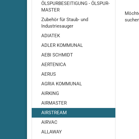
ÖLSPURBESEITIGUNG - ÖLSPUR-
MASTER
MÖCH
Möchte
SIE
Zubehör für Staub- und
suche
NOCH
Industriesauger
EINMA
ADIATEK
SUCH
ADLER KOMMUNAL
AEBI SCHMIDT
AERTENICA
Adiatek - Amber 66
AERUS
Adiatek Amber 83
Adiatek - Baby / Baby-e /
AGRIA KOMMUNAL
Baby-Plus
AIRKING
Adiatek - Baby 43
AIRMASTER
Adiatek - Jade 50
AIRSTREAM
Adiatek - Jade 55
AIRVAC
Adiatek - Jade 55C
Adiatek - Jade 66
ALLAWAY