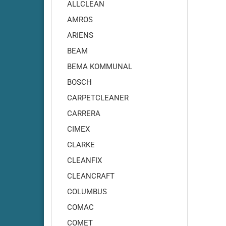
Adiatek - Onyx 35
ALLCLEAN
Adiatek - Onyx 43
AMROS
Adiatek - Opal 66
ARIENS
Adiatek - Opal 80
BEAM
Adiatek - Ruby 43
BEMA KOMMUNAL
Adiatek - Ruby 45
BOSCH
Adiatek - Ruby 45C
Adiatek - Ruby 48
CARPETCLEANER
Adiatek - Ruby 50
CARRERA
Adiatek - Ruby 55
CIMEX
Adiatek - Coral 65
CLARKE
Adiatek - Coral 70S
CLEANFIX
Adiatek - Coral 85
CLEANCRAFT
Adiatek - Diamond 85
COLUMBUS
Adiatek - Diamond 100
Adiatek Diamond 100S
COMAC
Adiatek - Diamond 130
COMET