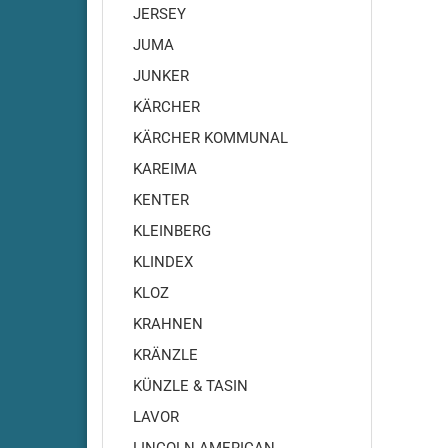
JERSEY
Cleanfi
JUMA
Cleanfi
Cleanfi
JUNKER
Highs
KÄRCHER
Cleanf
KÄRCHER KOMMUNAL
Cleanf
KAREIMA
Cleanfi
RA410
KENTER
Cleanfi
KLEINBERG
RA430
KLINDEX
Cleanfi
RA431-
KLOZ
RA431
KRAHNEN
Cleanf
KRÄNZLE
Cleanf
KÜNZLE & TASIN
Cleanfi
RA480
LAVOR
Cleanfi