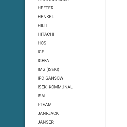
HEFTER
HENKEL
HILTI
HITACHI
Cleanf
HOS
Cleanf
ICE
Cleanfi
IGEFA
Cleanfi
IMG (ISEKI)
Cleanf
IPC GANSOW
Cleanf
ISEKI KOMMUNAL
Cleanf
Cleanf
ISAL
Cleanf
I-TEAM
Cleanf
JANI-JACK
Cleanf
JANSER
Highsp