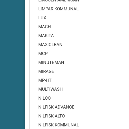
LINCOLN AMERICAN
RA500
LIMPAR KOMMUNAL
Cleanfi
LUX
RA501-
Cleanf
MACH
Cleanf
MAKITA
Cleanf
MAXICLEAN
Cleanf
MCP
Cleanf
MINUTEMAN
Cleanf
MIRAGE
Cleanf
Cleanf
MP-HT
Cleanf
MULTIWASH
Cleanf
NILCO
Cleanf
NILFISK ADVANCE
Cleanf
NILFISK ALTO
NILFISK KOMMUNAL