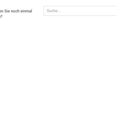
Spänesiebe
TEN
n Sie noch einmal
Staubfilter
n?
Kabel für I
und
L
Einscheib
EN?